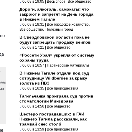
,
06.08 в 19:05
|
Весь спорт
Все общество
Дороги, алкоголь, самокаты: что
закроют и запретят на День города
в Нижнем Тагиле
,
06.08 в 18:31
|
Всё городское хозяйство
,
Все общество
Полезный город
 по
В Свердловской области пока не
будут запрещать продажу вейпов
06.08 в 17:21
|
Все общество
да
«Россети Урал» укрепляют систему
охраны труда
06.08 в 16:57
|
Партнёрские материалы
.
В Нижнем Тагиле отдали под суд
сотрудницу Wildberries за кражу
ием
золота из ПВЗ
ых
06.08 в 16:35
|
Все происшествия
Тагильчанка проиграла суд против
стоматологии Минздрава
06.08 в 14:56
|
Все общество
Шестеро пострадавших: в ГАИ
Нижнего Тагила рассказали, как
трамвай снес столб
06.08 в 13:59
|
Все происшествия
ые