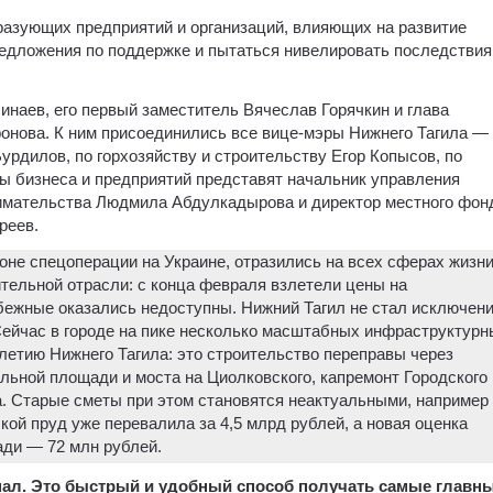
азующих предприятий и организаций, влияющих на развитие
редложения по поддержке и пытаться нивелировать последствия
наев, его первый заместитель Вячеслав Горячкин и глава
онова. К ним присоединились все вице-мэры Нижнего Тагила —
рдилов, по горхозяйству и строительству Егор Копысов, по
ы бизнеса и предприятий представят начальник управления
имательства Людмила Абдулкадырова и директор местного фон
реев.
оне спецоперации на Украине, отразились на всех сферах жизни
ительной отрасли: с конца февраля взлетели цены на
бежные оказались недоступны. Нижний Тагил не стал исключен
Сейчас в городе на пике несколько масштабных инфраструктурн
-летию Нижнего Тагила: это строительство переправы через
льной площади и моста на Циолковского, капремонт Городского
а. Старые сметы при этом становятся неактуальными, например
кой пруд уже перевалила за 4,5 млрд рублей, а новая оценка
ади — 72 млн рублей.
канал. Это быстрый и удобный способ получать самые главн