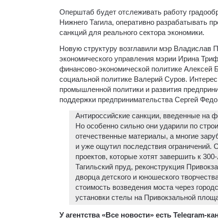
Оперштаб будет отслеживать работу градообр
Нижнего Тагила, оперативно разрабатывать п
санкций для реального сектора экономики.
Новую структуру возглавили мэр Владислав Пи
экономического управления мэрии Ирина Триф
финансово-экономической политике Алексей Бу
социальной политике Валерий Суров. Интерес
промышленной политики и развития предприн
поддержки предпринимательства Сергей Федо
Антироссийские санкции, введенные на ф
Но особенно сильно они ударили по стро
отечественные материалы, а многие зару
и уже ощутил последствия ограничений. 
проектов, которые хотят завершить к 300
Тагильский пруд, реконструкция Привокза
дворца детского и юношеского творчеств
стоимость возведения моста через городс
установки стелы на Привокзальной площ
У агентства «Все новости» есть Telegram-