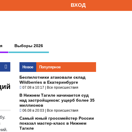
ВХОД
я
Выборы 2026
Новое
Популярное
Беспилотники атаковали склад
Wildberries в Екатеринбурге
ций
07.08 в 10:17
|
Все происшествия
В Нижнем Тагиле начинается суд
над застройщиком: ущерб более 35
миллионов
06.08 в 20:03
|
Все происшествия
бу.
Самый юный гроссмейстер России
и
показал мастер-класс в Нижнем
Тагиле
ний.