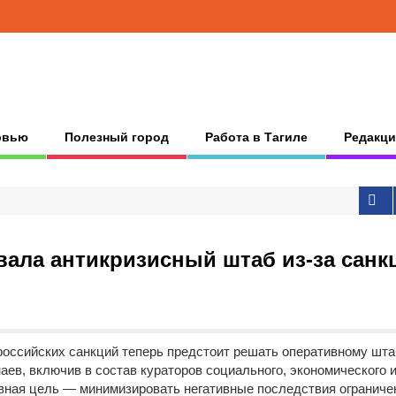
рвью
Полезный город
Работа в Тагиле
Редакци
вала антикризисный штаб из-за санк
российских санкций теперь предстоит решать оперативному шта
ев, включив в состав кураторов социального, экономического 
авная цель — минимизировать негативные последствия ограниче