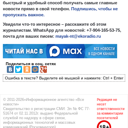
быстрый и удобный способ получать самые главные
новости прямо в свой телефон.
Подпишись, чтобы не
пропускать важное.
Увидели что-то интересное – расскажите об этом
журналистам. WhatsApp для новостей: +7-904-165-53-75,
почта для ваших писем:
mayak-nt@ekoradio.ru
Поделиться в соц. сетях
Ошибка в тексте? Выделите её мышкой и нажмите: Ctrl + Enter
© 2011-2026«Информационное агентство «Все
Редакция не
новости»
несет
Свидетельство о регистрации СМИ: Эл № ФС 77-
ответственности
51674 от 02.11.2012г. выдано Федеральной
за комментарии
службой по надзору в сфере связи,
посетителей
информационных технологий и массовых
коммуникаций (Роскомнадзор)