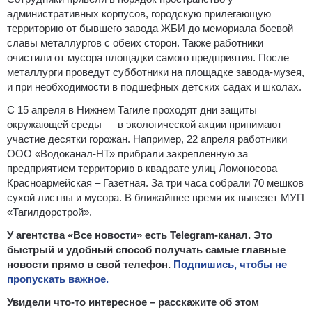
административных корпусов, городскую прилегающую
территорию от бывшего завода ЖБИ до мемориала боевой
славы металлургов с обеих сторон. Также работники
очистили от мусора площадки самого предприятия. После
металлурги проведут субботники на площадке завода-музея,
и при необходимости в подшефных детских садах и школах.
С 15 апреля в Нижнем Тагиле проходят дни защиты
окружающей среды — в экологической акции принимают
участие десятки горожан. Например, 22 апреля работники
ООО «Водоканал-НТ» прибрали закрепленную за
предприятием территорию в квадрате улиц Ломоносова –
Красноармейская – Газетная. За три часа собрали 70 мешков
сухой листвы и мусора. В ближайшее время их вывезет МУП
«Тагилдорстрой».
У агентства «Все новости» есть Telegram-канал. Это
быстрый и удобный способ получать самые главные
новости прямо в свой телефон.
Подпишись, чтобы не
пропускать важное.
Увидели что-то интересное – расскажите об этом