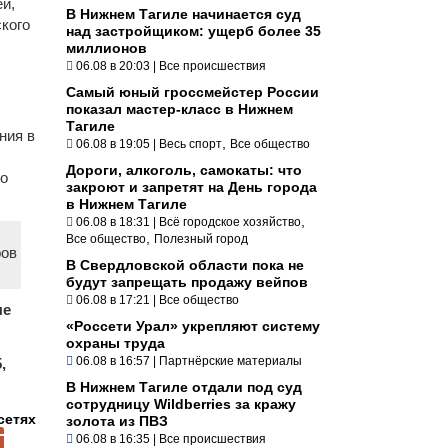
й,
В Нижнем Тагиле начинается суд
ского
над застройщиком: ущерб более 35
миллионов
06.08 в 20:03
|
Все происшествия
Самый юный гроссмейстер России
показал мастер-класс в Нижнем
Тагиле
ния в
,
06.08 в 19:05
|
Весь спорт
Все общество
Дороги, алкоголь, самокаты: что
то
закроют и запретят на День города
в Нижнем Тагиле
,
06.08 в 18:31
|
Всё городское хозяйство
,
Все общество
Полезный город
фов
В Свердловской области пока не
будут запрещать продажу вейпов
06.08 в 17:21
|
Все общество
ые
«Россети Урал» укрепляют систему
охраны труда
06.08 в 16:57
|
Партнёрские материалы
,
В Нижнем Тагиле отдали под суд
сотрудницу Wildberries за кражу
сетях
золота из ПВЗ
06.08 в 16:35
|
Все происшествия