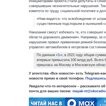
Инициаторами проекта стали депутаты и сена
совершивших незначительные нарушения. Те
комитета по труду, социальной политике и де
«Нам видится, что освобождение от штра
существенным подспорьем в нынешней со
Наказания смогут избежать те, кто совершил
области дорожного движения». Например, за 
нарушение правил применения ремней безопасн
управлял автомобилем в нетрезвом состоянии 
По данным
«Ъ»
, в 2021 году общая сум
впервые превысила 100 млрд руб. Всего 
пришлась на Москву и Московскую облас
У агентства «Все новости» есть Telegram-
новости прямо в свой телефон.
Подпишись,
Увидели что-то интересное – расскажите об
почта для ваших писем:
mayak-nt@ekoradio