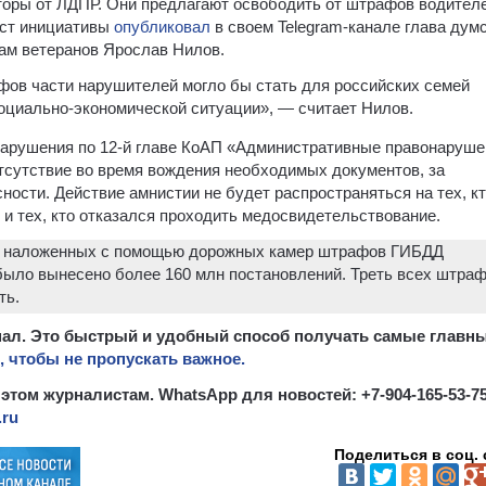
торы от ЛДПР. Они предлагают освободить от штрафов водителе
кст инициативы
опубликовал
в своем Telegram-канале глава дум
лам ветеранов Ярослав Нилов.
фов части нарушителей могло бы стать для российских семей
циально-экономической ситуации», — считает Нилов.
 нарушения по 12-й главе КоАП «Административные правонаруше
отсутствие во время вождения необходимых документов, за
ости. Действие амнистии не будет распространяться на тех, к
и тех, кто отказался проходить медосвидетельствование.
ма наложенных с помощью дорожных камер штрафов ГИБДД
было вынесено более 160 млн постановлений. Треть всех штра
ть.
канал. Это быстрый и удобный способ получать самые главн
 чтобы не пропускать важное.
 этом журналистам. WhatsApp для новостей: +7-904-165-53-75
.ru
Поделиться в соц. 