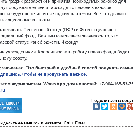
ить график разработки и принятия необходимых законов для
удут обсуждать единый тариф для страховых взносов.
зносы будут перечисляться одним платежом. Все это должно
ать социальные выплаты.
рганизовать Пенсионный фонд (ПФР) и Фонд социального
Социальный фонд. Важным изменением значилось то, что
равовой статус «внебюджетный фонд».
и учреждениями. Координировать работу нового фонда будет
ьному совету.
egram-канал. Это быстрый и удобный способ получать самы
дпишись, чтобы не пропускать важное.
 этом журналистам. WhatsApp для новостей: +7-904-165-53-75
.ru
Поделиться в соц. 
ыделите её мышкой и нажмите: Ctrl + Enter