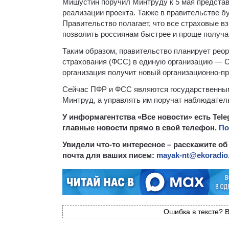
Мишустин поручил Минтруду к 5 мая представ
реализации проекта. Также в правительстве б
Правительство полагает, что все страховые в
позволить россиянам быстрее и проще получ
Таким образом, правительство планирует рео
страхования (ФСС) в единую организацию — 
организация получит новый организационно-п
Сейчас ПФР и ФСС являются государственным
Минтруд, а управлять им поручат наблюдател
У информагентства «Все новости» есть Tel
главные новости прямо в свой телефон.
По
Увидели что-то интересное – расскажите об
почта для ваших писем:
mayak-nt@ekoradio
Ошибка в тексте? В