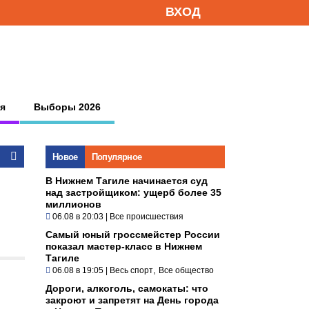
ВХОД
я
Выборы 2026
Новое
Популярное
В Нижнем Тагиле начинается суд
над застройщиком: ущерб более 35
миллионов
06.08 в 20:03
|
Все происшествия
Самый юный гроссмейстер России
показал мастер-класс в Нижнем
Тагиле
,
06.08 в 19:05
|
Весь спорт
Все общество
Дороги, алкоголь, самокаты: что
закроют и запретят на День города