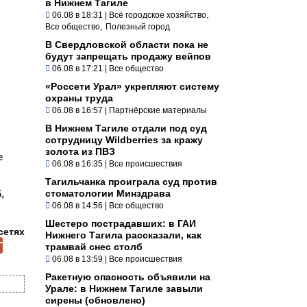
в Нижнем Тагиле
,
06.08 в 18:31
|
Всё городское хозяйство
,
Все общество
Полезный город
В Свердловской области пока не
будут запрещать продажу вейпов
06.08 в 17:21
|
Все общество
«Россети Урал» укрепляют систему
охраны труда
06.08 в 16:57
|
Партнёрские материалы
В Нижнем Тагиле отдали под суд
сотрудницу Wildberries за кражу
золота из ПВЗ
е
06.08 в 16:35
|
Все происшествия
Тагильчанка проиграла суд против
,
стоматологии Минздрава
06.08 в 14:56
|
Все общество
Шестеро пострадавших: в ГАИ
сетях
Нижнего Тагила рассказали, как
трамвай снес столб
06.08 в 13:59
|
Все происшествия
Ракетную опасность объявили на
Урале: в Нижнем Тагиле завыли
сирены (обновлено)