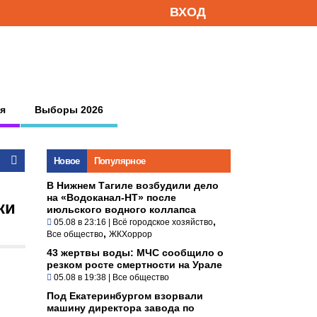
ВХОД
я
Выборы 2026
Новое
Популярное
В Нижнем Тагиле возбудили дело
на «Водоканал-НТ» после
ки
июльского водного коллапса
,
05.08 в 23:16
|
Всё городское хозяйство
,
Все общество
ЖКХоррор
43 жертвы воды: МЧС сообщило о
резком росте смертности на Урале
05.08 в 19:38
|
Все общество
Под Екатеринбургом взорвали
машину директора завода по