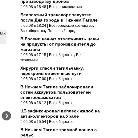
производству дронов
05.08 в 18:48
|
Все происшествия
Бесплатный транспорт запустят
после Дня города в Нижнем Тагиле
,
05.08 в 18:24
|
Всё городское хозяйство
,
Все общество
Полезный город
ных
В России начнут отслеживать цены
на продукты от производителя до
магазина
,
05.08 в 17:15
|
Все общество
Вся
экономика
Хирурги спасли тагильчанку,
перекроив её желчные пути
05.08 в 17:00
|
Все общество
В Нижнем Тагиле заблокировали
сотни аккаунтов пользователей
электросамокатов
05.08 в 16:12
|
Все общество
ЦБ зафиксировал всплеск жалоб на
антиколлекторов на Урале
05.08 в 15:54
|
Все общество
В Нижнем Тагиле трамвай сошел с
рельс