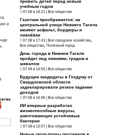
привить детей перед новым
учебным годом
07.08 в 18:21
|
Все общество
ла
Газетная преображается: на
ая и
центральной улице Нижнего Тагила
меняют асфальт, бордюры и
ливнёвки
учае
,
07.08 в 17:43
|
Всё городское хозяйство
,
Все общество
Полезный город
и
День города в Нижнем Тагиле
пройдет под ливнями, градом и
шквалом
07.08 в 16:50
|
Все общество
Будущие кандидаты в Госдуму от
е
Свердловской области
задекларировали резкое падение
доходов
07.08 в 16:06
|
Все общество
сетях
ИИ впервые разработал
жизнеспособные вирусы,
уничтожающие устойчивые
бактерии
07.08 в 15:57
|
Все общество
Новые скульптуры поставили в