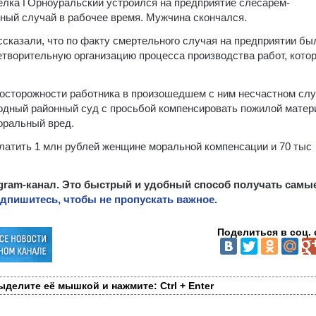
селка ГОрноуральский устроился на предприятие слесарем-
ный случай в рабочее время. Мужчина скончался.
сказали, что по факту смертельного случая на предприятии бы
творительную организацию процесса производства работ, котор
неосторожности работника в произошедшем с ним несчастном сл
родный районный суд с просьбой компенсировать пожилой матер
оральный вред.
атить 1 млн рублей женщине моральной компенсации и 70 тыс
egram-канал. Это быстрый и удобный способ получать самы
дпишитесь, чтобы не пропускать важное.
Поделиться в соц. 
делите её мышкой и нажмите: Ctrl + Enter