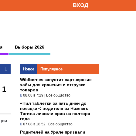
ВХОД
я
Выборы 2026
Новое
Популярное
Wildberries запустит партнерские
хабы для хранения и отгрузки
 1
товаров
08.08 в 7:29
|
Все общество
«Пил таблетки за пять дней до
поездки»: водителя из Нижнего
Тагила лишили прав на полтора
года
ции
07.08 в 18:52
|
Все общество
Родителей на Урале призвали