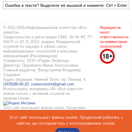
Ошибка в тексте? Выделите её мышкой и нажмите: Ctrl + Enter
© 2011-2026«Информационное агентство «Все
Редакция не
новости»
несет
Свидетельство о регистрации СМИ: Эл № ФС 77-
ответственности
51674 от 02.11.2012г. выдано Федеральной
за комментарии
службой по надзору в сфере связи,
посетителей
информационных технологий и массовых
коммуникаций (Роскомнадзор)
Учредитель: ООО «Радио-Экофонд»
Директор: Пудовкина Ирина Анатольевна
Главный редактор: Вахрутдинов Владимир
Саидович
Адрес редакции: Нижний Тагил, пр. Ленина, 4.
(3435)96-00-20
,
vsenovostint@gmail.com
Использовать материалы ИА «Все новости»
можно только с активной ссылкой на
первоисточник
Этот сайт использует файлы cookie. Продолжая
работать с сайтом, вы соглашаетесь с
Этот сайт использует файлы cookie. Продолжая работать с
использованием cookie. Подробнее в
Политике
конфиденциальности
и
Соглашение об обработке
сайтом, вы соглашаетесь с использованием cookie.
персональных данных