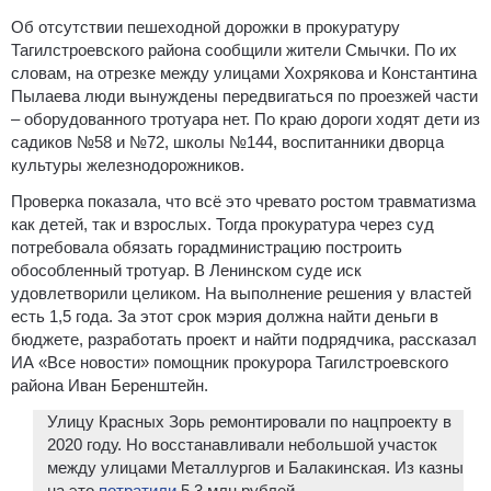
Об отсутствии пешеходной дорожки в прокуратуру
Тагилстроевского района сообщили жители Смычки. По их
словам, на отрезке между улицами Хохрякова и Константина
Пылаева люди вынуждены передвигаться по проезжей части
– оборудованного тротуара нет. По краю дороги ходят дети из
садиков №58 и №72, школы №144, воспитанники дворца
культуры железнодорожников.
Проверка показала, что всё это чревато ростом травматизма
как детей, так и взрослых. Тогда прокуратура через суд
потребовала обязать горадминистрацию построить
обособленный тротуар. В Ленинском суде иск
удовлетворили целиком. На выполнение решения у властей
есть 1,5 года. За этот срок мэрия должна найти деньги в
бюджете, разработать проект и найти подрядчика, рассказал
ИА «Все новости» помощник прокурора Тагилстроевского
района Иван Беренштейн.
Улицу Красных Зорь ремонтировали по нацпроекту в
2020 году. Но восстанавливали небольшой участок
между улицами Металлургов и Балакинская. Из казны
на это
потратили
5,3 млн рублей.