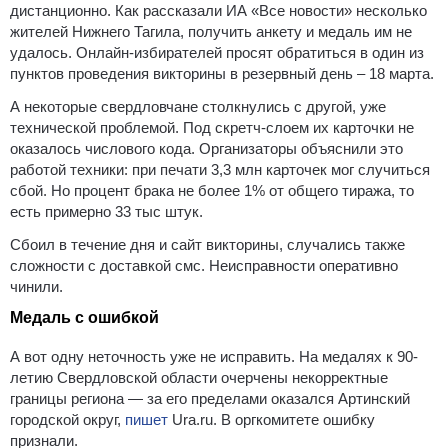
дистанционно. Как рассказали ИА «Все новости» несколько
жителей Нижнего Тагила, получить анкету и медаль им не
удалось. Онлайн-избирателей просят обратиться в один из
пунктов проведения викторины в резервный день – 18 марта.
А некоторые свердловчане столкнулись с другой, уже
технической проблемой. Под скретч-слоем их карточки не
оказалось числового кода. Организаторы объяснили это
работой техники: при печати 3,3 млн карточек мог случиться
сбой. Но процент брака не более 1% от общего тиража, то
есть примерно 33 тыс штук.
Сбоил в течение дня и сайт викторины, случались также
сложности с доставкой смс. Неисправности оперативно
чинили.
Медаль с ошибкой
А вот одну неточность уже не исправить. На медалях к 90-
летию Свердловской области очерчены некорректные
границы региона — за его пределами оказался Артинский
городской округ,
пишет
Ura.ru. В оргкомитете ошибку
признали.