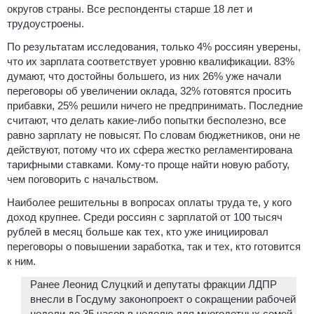
округов страны. Все респонденты старше 18 лет и
трудоустроены.
По результатам исследования, только 4% россиян уверены,
что их зарплата соответствует уровню квалификации. 83%
думают, что достойны большего, из них 26% уже начали
переговоры об увеличении оклада, 32% готовятся просить
прибавки, 25% решили ничего не предпринимать. Последние
считают, что делать какие-либо попытки бесполезно, все
равно зарплату не повысят. По словам бюджетников, они не
действуют, потому что их сфера жестко регламентирована
тарифными ставками. Кому-то проще найти новую работу,
чем поговорить с начальством.
Наиболее решительны в вопросах оплаты труда те, у кого
доход крупнее. Среди россиян с зарплатой от 100 тысяч
рублей в месяц больше как тех, кто уже инициировал
переговоры о повышении заработка, так и тех, кто готовится
к ним.
Ранее Леонид Слуцкий и депутаты фракции ЛДПР
внесли в Госдуму законопроект о сокращении рабочей
недели до 35 часов в неделю для многодетных семей.