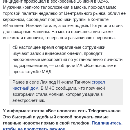
Инцидент произошёл в воскресенье 16 июня в 02:45.
Мужчина крепкого телосложения в маске, проходя мимо
торговой палатки недалеко от Центрального рынка, облил её
керосином, сообщают подписчики группы ВКонтакте
«Инцидент Нижний Тагил», а затем поджёг. Потушили огонь
две пожарные машины. На место происшествия также
выезжали силовики, теперь они разыскивают пиромана.
«В настоящее время оперативные сотрудники
изучают записи видеонаблюдения, проводят
необходимые мероприятия по установлению личности
подозреваемого», — сообщили ИА «Все новости» в
пресс-службе МВД.
Ранее в селе Лая под Нижним Тагилом
сгорел
частный дом
. В МЧС сообщили, что причиной
возгорания стала молния, которая ударила в
электросчетчик.
У информагентства «Все новости» есть Telegram-канал.
Это быстрый и удобный способ получать самые
главные новости прямо в свой телефон.
Подпишитесь,
чтобы не пропускать важное.