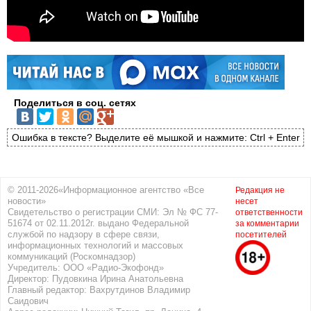
Поделиться в соц. сетях
Ошибка в тексте? Выделите её мышкой и нажмите: Ctrl + Enter
© 2011-2026«Информационное агентство «Все
Редакция не
новости»
несет
Свидетельство о регистрации СМИ: Эл № ФС 77-
ответственности
51674 от 02.11.2012г. выдано Федеральной
за комментарии
службой по надзору в сфере связи,
посетителей
информационных технологий и массовых
коммуникаций (Роскомнадзор)
Учредитель: ООО «Радио-Экофонд»
Директор: Пудовкина Ирина Анатольевна
Главный редактор: Вахрутдинов Владимир
Саидович