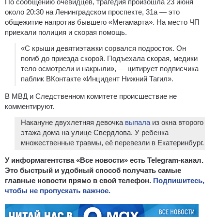
По сообщению очевидцев, трагедия произошла 23 июня
около 20:30 на Ленинградском проспекте, 31а — это
общежитие напротив бывшего «Мегамарта». На место ЧП
приехали полиция и скорая помощь.
«C крыши девятиэтажки сорвался подросток. Он
погиб до приезда скорой. Подъехала скорая, медики
тело осмотрели и накрыли», — цитирует подписчика
паблик ВКонтакте «Инцидент Нижний Тагил».
В МВД и Следственном комитете происшествие не
комментируют.
Накануне двухлетняя девочка
выпала
из окна второго
этажа дома на улице Свердлова. У ребенка
множественные травмы, её перевезли в Екатеринбург.
У информагентства «Все новости» есть Telegram-канал.
Это быстрый и удобный способ получать самые
главные новости прямо в свой телефон.
Подпишитесь,
чтобы не пропускать важное.