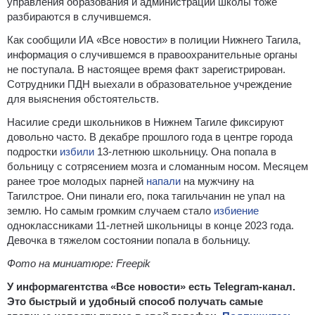
управления образования и администрации школы тоже
разбираются в случившемся.
Как сообщили ИА «Все новости» в полиции Нижнего Тагила,
информация о случившемся в правоохранительные органы
не поступала. В настоящее время факт зарегистрирован.
Сотрудники ПДН выехали в образовательное учреждение
для выяснения обстоятельств.
Насилие среди школьников в Нижнем Тагиле фиксируют
довольно часто. В декабре прошлого года в центре города
подростки
избили
13-летнюю школьницу. Она попала в
больницу с сотрясением мозга и сломанным носом. Месяцем
ранее трое молодых парней
напали
на мужчину на
Тагилстрое. Они пинали его, пока тагильчанин не упал на
землю. Но самым громким случаем стало
избиение
одноклассниками 11-летней школьницы в конце 2023 года.
Девочка в тяжелом состоянии попала в больницу.
Фото на миниатюре: Freepik
У информагентства «Все новости» есть Telegram-канал.
Это быстрый и удобный способ получать самые