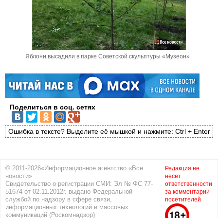
Яблони высадили в парке Советской скульптуры «Музеон»
Поделиться в соц. сетях
Ошибка в тексте? Выделите её мышкой и нажмите: Ctrl + Enter
© 2011-2026«Информационное агентство «Все
Редакция не
новости»
несет
Свидетельство о регистрации СМИ: Эл № ФС 77-
ответственности
51674 от 02.11.2012г. выдано Федеральной
за комментарии
службой по надзору в сфере связи,
посетителей
информационных технологий и массовых
коммуникаций (Роскомнадзор)