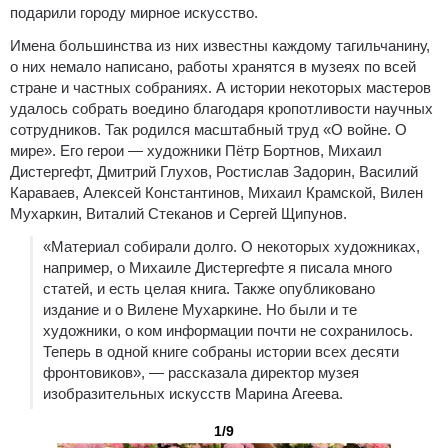
подарили городу мирное искусство.
Имена большинства из них известны каждому тагильчанину,
о них немало написано, работы хранятся в музеях по всей
стране и частных собраниях. А истории некоторых мастеров
удалось собрать воедино благодаря кропотливости научных
сотрудников. Так родился масштабный труд «О войне. О
мире». Его герои — художники Пётр Бортнов, Михаил
Дистергефт, Дмитрий Глухов, Ростислав Задорин, Василий
Караваев, Алексей Константинов, Михаил Крамской, Вилен
Мухаркин, Виталий Стеканов и Сергей Щипунов.
«Материал собирали долго. О некоторых художниках,
например, о Михаиле Дистергефте я писала много
статей, и есть целая книга. Также опубликовано
издание и о Вилене Мухаркине. Но были и те
художники, о ком информации почти не сохранилось.
Теперь в одной книге собраны истории всех десяти
фронтовиков», — рассказала директор музея
изобразительных искусств Марина Агеева.
1/9