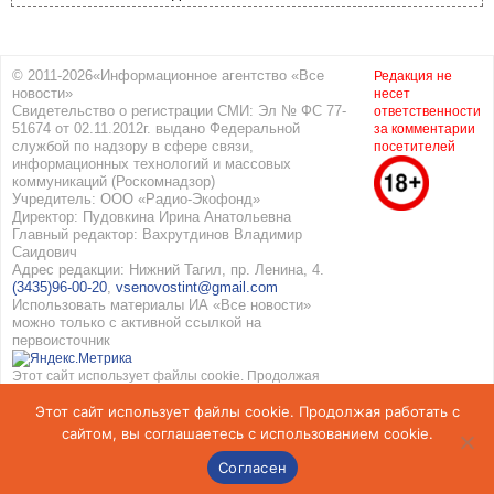
© 2011-2026«Информационное агентство «Все
Редакция не
новости»
несет
Свидетельство о регистрации СМИ: Эл № ФС 77-
ответственности
51674 от 02.11.2012г. выдано Федеральной
за комментарии
службой по надзору в сфере связи,
посетителей
информационных технологий и массовых
коммуникаций (Роскомнадзор)
Учредитель: ООО «Радио-Экофонд»
Директор: Пудовкина Ирина Анатольевна
Главный редактор: Вахрутдинов Владимир
Саидович
Адрес редакции: Нижний Тагил, пр. Ленина, 4.
(3435)96-00-20
,
vsenovostint@gmail.com
Использовать материалы ИА «Все новости»
можно только с активной ссылкой на
первоисточник
Этот сайт использует файлы cookie. Продолжая
работать с сайтом, вы соглашаетесь с
Этот сайт использует файлы cookie. Продолжая работать с
использованием cookie. Подробнее в
Политике
конфиденциальности
и
Соглашение об обработке
сайтом, вы соглашаетесь с использованием cookie.
персональных данных
Согласен