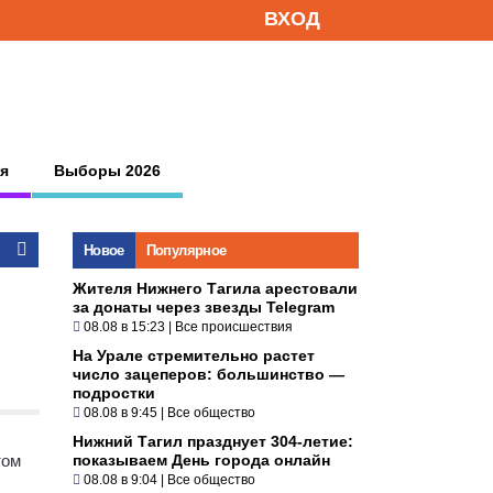
ВХОД
я
Выборы 2026
Новое
Популярное
Жителя Нижнего Тагила арестовали
за донаты через звезды Telegram
08.08 в 15:23
|
Все происшествия
На Урале стремительно растет
число зацеперов: большинство —
подростки
08.08 в 9:45
|
Все общество
Нижний Тагил празднует 304-летие:
том
показываем День города онлайн
08.08 в 9:04
|
Все общество