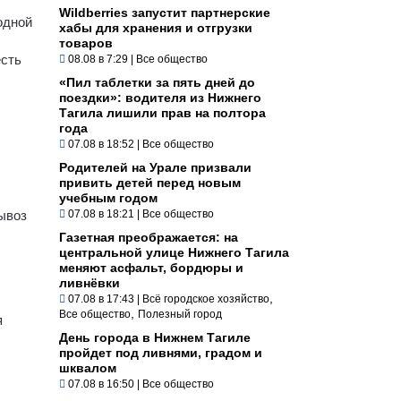
Wildberries запустит партнерские
одной
хабы для хранения и отгрузки
товаров
есть
08.08 в 7:29
|
Все общество
«Пил таблетки за пять дней до
поездки»: водителя из Нижнего
Тагила лишили прав на полтора
года
07.08 в 18:52
|
Все общество
Родителей на Урале призвали
привить детей перед новым
учебным годом
ывоз
07.08 в 18:21
|
Все общество
Газетная преображается: на
центральной улице Нижнего Тагила
меняют асфальт, бордюры и
ливнёвки
,
07.08 в 17:43
|
Всё городское хозяйство
,
Все общество
Полезный город
я
День города в Нижнем Тагиле
пройдет под ливнями, градом и
шквалом
07.08 в 16:50
|
Все общество