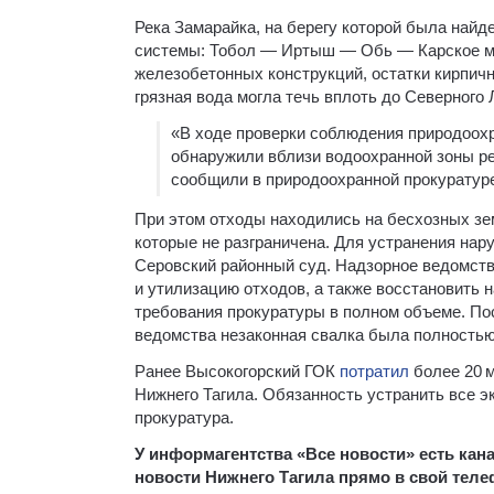
Река Замарайка, на берегу которой была найд
системы: Тобол — Иртыш — Обь — Карское мо
железобетонных конструкций, остатки кирпичн
грязная вода могла течь вплоть до Северного
«В ходе проверки соблюдения природоохр
обнаружили вблизи водоохранной зоны ре
сообщили в природоохранной прокуратур
При этом отходы находились на бесхозных зем
которые не разграничена. Для устранения нар
Серовский районный суд. Надзорное ведомств
и утилизацию отходов, а также восстановить
требования прокуратуры в полном объеме. По
ведомства незаконная свалка была полностью
Ранее Высокогорский ГОК
потратил
более 20 
Нижнего Тагила. Обязанность устранить все 
прокуратура.
У информагентства «Все новости» есть ка
новости Нижнего Тагила прямо в свой тел