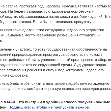
ена свалка, протекает под Серовом. Речушка является частью в
ре. На берегу Замарайки складировали лом бетона и
ой кладки, образовавшиеся после сноса и разборки зданий. То 
 Ледовитого океана. Если бы не вмешалась прокуратура.
анного законодательства сотрудники надзорного ведомства
ки Замарайка место незаконного размещения отходов», —
е.
ельных участках, то есть государственная собственность на
ушений природоохранная прокуратура обратилась с иском в
о потребовало обязать уполномоченный орган провести сбор, в
 нарушенное состояние окружающей среды. Суд удовлетворил
сле вступления решения в силу и под контролем надзорного
 ликвидирована.
млн рублей, чтобы снизить негативное воздействие на экологию
эконарушения на комбинат через суд возложила природоохранна
нал в MAX. Это быстрый и удобный способ получать важные
ефон.
Подпишитесь, чтобы не пропускать важное.