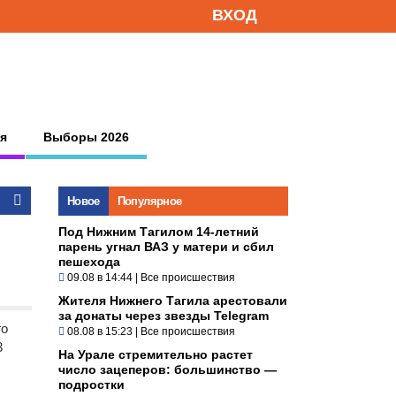
ВХОД
я
Выборы 2026
Новое
Популярное
Под Нижним Тагилом 14-летний
парень угнал ВАЗ у матери и сбил
пешехода
09.08 в 14:44
|
Все происшествия
Жителя Нижнего Тагила арестовали
за донаты через звезды Telegram
го
08.08 в 15:23
|
Все происшествия
3
На Урале стремительно растет
число зацеперов: большинство —
подростки