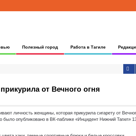
рвью
Полезный город
Работа в Тагиле
Редакци
прикурила от Вечного огня
ивают личность женщины, которая прикурила сигарету от Вечно
о было опубликовано в ВК-паблике «Инцидент Нижний Тагил» 1
у цвета хаки, темные спортивные брюки и белые кроссовки,