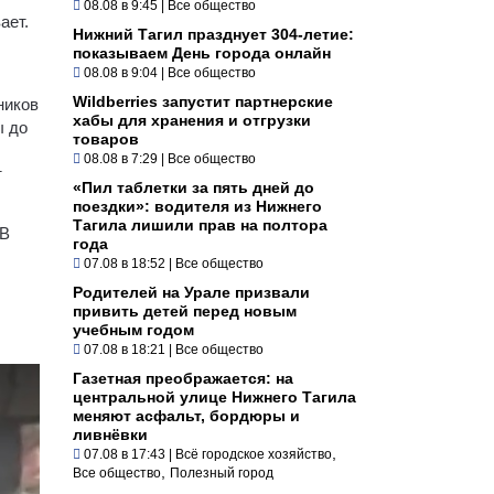
08.08 в 9:45
|
Все общество
ает.
Нижний Тагил празднует 304-летие:
показываем День города онлайн
08.08 в 9:04
|
Все общество
Wildberries запустит партнерские
ников
хабы для хранения и отгрузки
ы до
товаров
08.08 в 7:29
|
Все общество
т
«Пил таблетки за пять дней до
поездки»: водителя из Нижнего
Тагила лишили прав на полтора
 В
года
07.08 в 18:52
|
Все общество
Родителей на Урале призвали
привить детей перед новым
учебным годом
07.08 в 18:21
|
Все общество
Газетная преображается: на
центральной улице Нижнего Тагила
меняют асфальт, бордюры и
ливнёвки
,
07.08 в 17:43
|
Всё городское хозяйство
,
Все общество
Полезный город