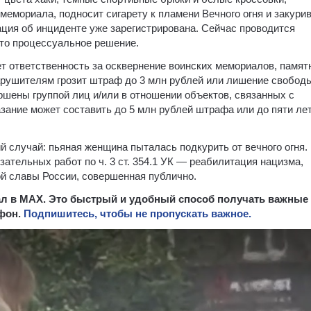
емориала, подносит сигарету к пламени Вечного огня и закурив
ция об инциденте уже зарегистрирована. Сейчас проводится
ято процессуальное решение.
т ответственность за осквернение воинских мемориалов, памят
арушителям грозит штраф до 3 млн рублей или лишение свобод
ршены группой лиц и/или в отношении объектов, связанных с
зание может составить до 5 млн рублей штрафа или до пяти ле
й случай: пьяная женщина пыталась подкурить от вечного огня.
язательных работ по ч. 3 ст. 354.1 УК — реабилитация нацизма,
й славы России, совершенная публично.
нал в MAX. Это быстрый и удобный способ получать важные
ефон.
Подпишитесь, чтобы не пропускать важное.