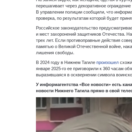
перешагивает через декоративное ограждение м
В управлении полиции сообщили, что информа
проверка, по результатам которой будет прин
Российское законодательство предусматривае
и мест захоронений защитников Отечества. Н
трех лет. Если противоправные действия сове
памятью о Великой Отечественной войне, нака
лишения свободы.
В 2024 году в Нижнем Тагиле
произошел
схожи
январе 2025-го ее приговорили к 360 часам об
выразившаяся в осквернении символа воинско
У информагентства «Все новости» есть ка
новости Нижнего Тагила прямо в свой тел