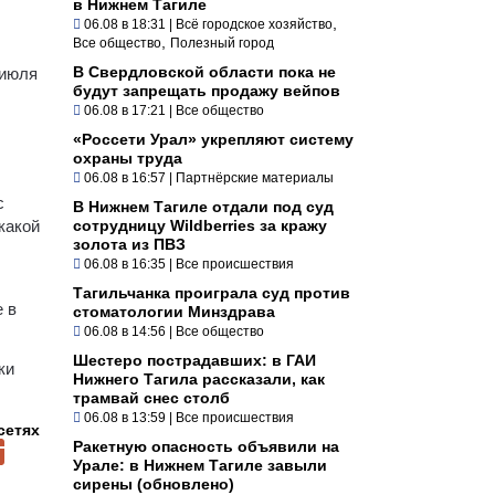
в Нижнем Тагиле
,
06.08 в 18:31
|
Всё городское хозяйство
,
Все общество
Полезный город
В Свердловской области пока не
 июля
будут запрещать продажу вейпов
06.08 в 17:21
|
Все общество
«Россети Урал» укрепляют систему
охраны труда
06.08 в 16:57
|
Партнёрские материалы
с
В Нижнем Тагиле отдали под суд
какой
сотрудницу Wildberries за кражу
золота из ПВЗ
06.08 в 16:35
|
Все происшествия
Тагильчанка проиграла суд против
е в
стоматологии Минздрава
06.08 в 14:56
|
Все общество
Шестеро пострадавших: в ГАИ
ки
Нижнего Тагила рассказали, как
трамвай снес столб
06.08 в 13:59
|
Все происшествия
сетях
Ракетную опасность объявили на
Урале: в Нижнем Тагиле завыли
сирены (обновлено)