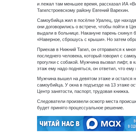
и лежал там меньшее время, рассказал ИА «В
Тагилстроевскому району Евгений Варехин.
Самоубийца жил в посёлке Уралец, где находя
они договорились о встрече, чтобы пойти в Ц
выдали в больнице. Накануне парень скинул 
«Наверное, сброшусь с крыши». Но затем обр
Приехав в Нижний Тагил, он отправился к мно
последнего человека, который говорил с сам
прогулки с собакой. Мужчина вызвал лифт, в к
этаж ему надо подняться, он ответил, что ему 
Мужчина вышел на девятом этаже и остался н
самоубийца. У окна в подъезде на 13 этаже ос
Центр занятости, паспорт, трудовая книжка.
Следователи произвели осмотр места происше
будет принято процессуальное решение.