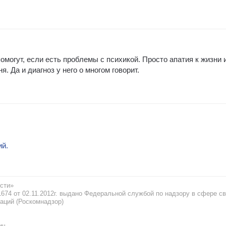
омогут, если есть проблемы с психикой. Просто апатия к жизни 
. Да и диагноз у него о многом говорит.
ий.
сти»
74 от 02.11.2012г. выдано Федеральной службой по надзору в сфере св
аций (Роскомнадзор)
ич