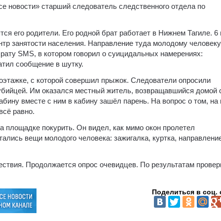
се новости» старший следователь следственного отдела по
тся его родители. Его родной брат работает в Нижнем Тагиле. 6
ентр занятости населения. Направление туда молодому человеку
брату SMS, в котором говорил о суицидальных намерениях:
атил сообщение в шутку.
гоэтажке, с которой совершил прыжок. Следователи опросили
оубийцей. Им оказался местный житель, возвращавшийся домой 
абину вместе с ним в кабину зашёл парень. На вопрос о том, на 
всё равно.
а площадке покурить. Он видел, как мимо окон пролетел
тались вещи молодого человека: зажигалка, куртка, направлени
ствия. Продолжается опрос очевидцев. По результатам провер
Поделиться в соц. 