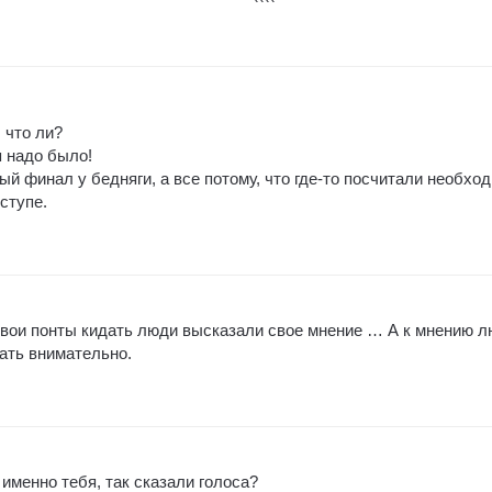
 что ли?
я надо было!
й финал у бедняги, а все потому, что где-то посчитали необхо
ступе.
 свои понты кидать люди высказали свое мнение … А к мнению 
ать внимательно.
именно тебя, так сказали голоса?