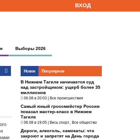
ВХОД
я
Выборы 2026
Новое
Популярное
В Нижнем Тагиле начинается суд
над застройщиком: ущерб более 35
миллионов
06.08 в 20:03
|
Все происшествия
Самый юный гроссмейстер России
показал мастер-класс в Нижнем
Тагиле
,
06.08 в 19:05
|
Весь спорт
Все общество
ого
чи
Дороги, алкоголь, самокаты: что
закроют и запретят на День города
вами