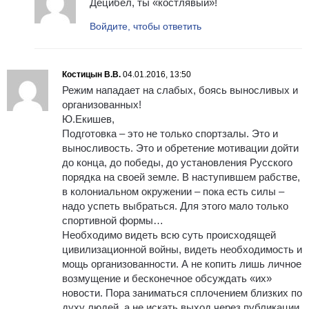
Децибел, ты «костлявый»!
Войдите, чтобы ответить
Костицын В.В.
04.01.2016, 13:50
Режим нападает на слабых, боясь выносливых и
организованных!
Ю.Екишев,
Подготовка – это не только спортзалы. Это и
выносливость. Это и обретение мотивации дойти
до конца, до победы, до установления Русского
порядка на своей земле. В наступившем рабстве,
в колониальном окружении – пока есть силы –
надо успеть выбраться. Для этого мало только
спортивной формы…
Необходимо видеть всю суть происходящей
цивилизационной войны, видеть необходимость и
мощь организованности. А не копить лишь личное
возмущение и бесконечное обсуждать «их»
новости. Пора заниматься сплочением близких по
духу людей, а не искать выход через публикации