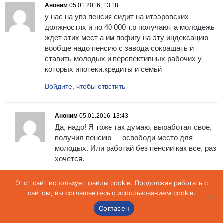
Аноним
05.01.2016, 13:18
у нас на увз пенсия сидит на итээровских
должностях и по 40 000 т.р получают а молодежь
ждет этих мест а им пофигу на эту индексацию
вообще надо пенсию с завода сокращать и
ставить молодых и перспективных рабочих у
которых ипотеки.кредиты и семьй
Войдите, чтобы ответить
Аноним
05.01.2016, 13:43
Да, надо! Я тоже так думаю, выработал свое,
получил пенсию — освободи место для
молодых. Или работай без пенсии как все, раз
хочется.
Войдите, чтобы ответить
Этот сайт использует файлы cookie. Продолжая работать с
сайтом, вы соглашаетесь с использованием cookie.
Костицын В.В.
05.01.2016, 13:58
Согласен
ну я сижу на НТМК, кофе пью ##### не