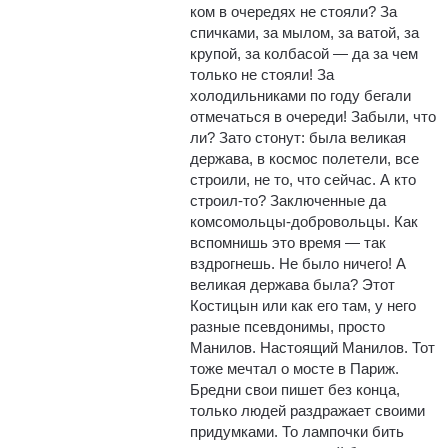
ком в очередях не стояли? За
спичками, за мылом, за ватой, за
крупой, за колбасой — да за чем
только не стояли! За
холодильниками по году бегали
отмечаться в очереди! Забыли, что
ли? Зато стонут: была великая
держава, в космос полетели, все
строили, не то, что сейчас. А кто
строил-то? Заключенные да
комсомольцы-добровольцы. Как
вспомнишь это время — так
вздрогнешь. Не было ничего! А
великая держава была? Этот
Костицын или как его там, у него
разные псевдонимы, просто
Манилов. Настоящий Манилов. Тот
тоже мечтал о мосте в Париж.
Бредни свои пишет без конца,
только людей раздражает своими
придумками. То лампочки бить