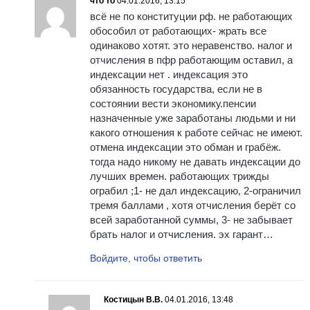
что то
04.01.2016, 13:15
всё не по конституции рф. не работающих
обособил от работающих- жрать все
одинаково хотят. это неравенство. налог и
отчисления в пфр работающим оставил, а
индексации нет . индексация это
обязанность государства, если не в
состоянии вести экономику.пенсии
назначенные уже заработаны людьми и ни
какого отношения к работе сейчас не имеют.
отмена индексации это обман и грабёж.
тогда надо никому не давать индексации до
лучших времен. работающих трижды
ограбил ;1- не дал индексацию, 2-ограничил
тремя баллами , хотя отчисления берёт со
всей заработанной суммы, 3- не забывает
брать налог и отчисления. эх гарант…
Войдите, чтобы ответить
Костицын В.В.
04.01.2016, 13:48