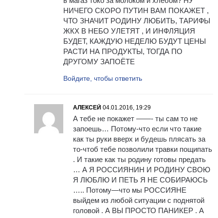
в магаз токо за молоком и хлебом? НУ
НИЧЕГО СКОРО ПУТИН ВАМ ПОКАЖЕТ ,
ЧТО ЗНАЧИТ РОДИНУ ЛЮБИТЬ, ТАРИФЫ
ЖКХ В НЕБО УЛЕТЯТ , И ИНФЛЯЦИЯ
БУДЕТ, КАЖДУЮ НЕДЕЛЮ БУДУТ ЦЕНЫ
РАСТИ НА ПРОДУКТЫ, ТОГДА ПО
ДРУГОМУ ЗАПОЁТЕ
Войдите, чтобы ответить
АЛЕКСЕЙ
04.01.2016, 19:29
А тебе не покажет ——- ты сам то не
запоешь… Потому-что если что такие
как ты руки вверх и будешь плясать за
то-чтоб тебе позволили травки пощипать
. И такие как ты родину готовы предать
… А Я РОССИЯНИН И РОДИНУ СВОЮ
Я ЛЮБЛЮ И ПЕТЬ Я НЕ СОБИРАЮСЬ
….. Потому—что мы РОССИЯНЕ
выйдем из любой ситуации с поднятой
головой . А ВЫ ПРОСТО ПАНИКЕР . А