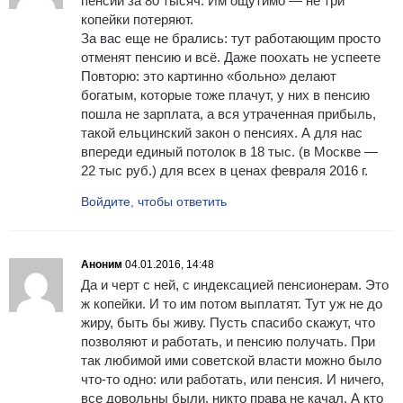
пенсии за 80 тысяч. Им ощутимо — не три
копейки потеряют.
За вас еще не брались: тут работающим просто
отменят пенсию и всё. Даже поохать не успеете
Повторю: это картинно «больно» делают
богатым, которые тоже плачут, у них в пенсию
пошла не зарплата, а вся утраченная прибыль,
такой ельцинский закон о пенсиях. А для нас
впереди единый потолок в 18 тыс. (в Москве —
22 тыс руб.) для всех в ценах февраля 2016 г.
Войдите, чтобы ответить
Аноним
04.01.2016, 14:48
Да и черт с ней, с индексацией пенсионерам. Это
ж копейки. И то им потом выплатят. Тут уж не до
жиру, быть бы живу. Пусть спасибо скажут, что
позволяют и работать, и пенсию получать. При
так любимой ими советской власти можно было
что-то одно: или работать, или пенсия. И ничего,
все довольны были, никто права не качал. А кто