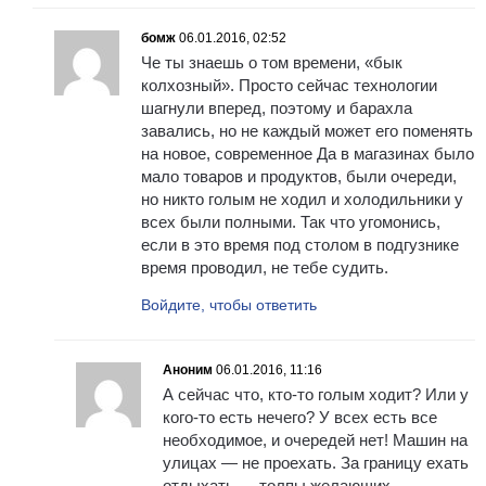
бомж
06.01.2016, 02:52
Че ты знаешь о том времени, «бык
колхозный». Просто сейчас технологии
шагнули вперед, поэтому и барахла
завались, но не каждый может его поменять
на новое, современное Да в магазинах было
мало товаров и продуктов, были очереди,
но никто голым не ходил и холодильники у
всех были полными. Так что угомонись,
если в это время под столом в подгузнике
время проводил, не тебе судить.
Войдите, чтобы ответить
Аноним
06.01.2016, 11:16
А сейчас что, кто-то голым ходит? Или у
кого-то есть нечего? У всех есть все
необходимое, и очередей нет! Машин на
улицах — не проехать. За границу ехать
отдыхать — толпы желающих.