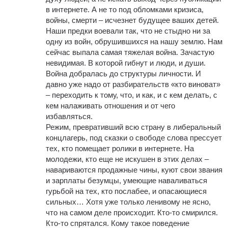
в интернете. А не то под обломками кризиса,
войны, смерти – исчезнет будущее ваших детей.
Наши предки воевали так, что не стыдно ни за
одну из войн, обрушившихся на нашу землю. Нам
сейчас выпала самая тяжелая война. Зачастую
невидимая. В которой гибнут и люди, и души.
Война добралась до структуры личности. И
давно уже надо от разбирательств «кто виноват»
– переходить к тому, что, и как, и с кем делать, с
кем налаживать отношения и от чего
избавляться.
Режим, превративший всю страну в либеральный
концлагерь, под сказки о свободе слова прессует
тех, кто помещает ролики в интернете. На
молодежи, кто еще не искушен в этих делах –
навариваются продажные чины, куют свои звания
и зарплаты безумцы, умеющие наваливаться
гурьбой на тех, кто послабее, и опасающиеся
сильных… Хотя уже только ленивому не ясно,
что на самом деле происходит. Кто-то смирился.
Кто-то спрятался. Кому такое поведение