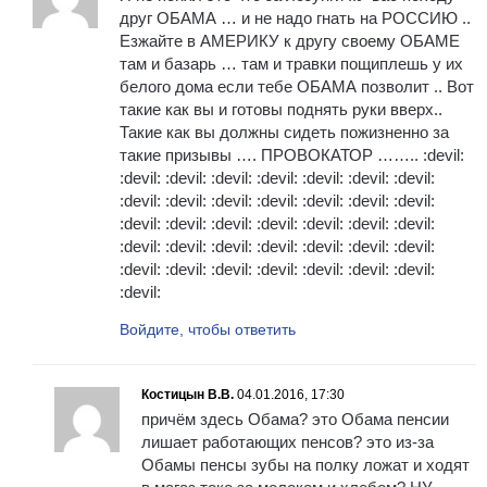
друг ОБАМА … и не надо гнать на РОССИЮ ..
Езжайте в АМЕРИКУ к другу своему ОБАМЕ
там и базарь … там и травки пощиплешь у их
белого дома если тебе ОБАМА позволит .. Вот
такие как вы и готовы поднять руки вверх..
Такие как вы должны сидеть пожизненно за
такие призывы …. ПРОВОКАТОР …….. :devil:
:devil: :devil: :devil: :devil: :devil: :devil: :devil:
:devil: :devil: :devil: :devil: :devil: :devil: :devil:
:devil: :devil: :devil: :devil: :devil: :devil: :devil:
:devil: :devil: :devil: :devil: :devil: :devil: :devil:
:devil: :devil: :devil: :devil: :devil: :devil: :devil:
:devil:
Войдите, чтобы ответить
Костицын В.В.
04.01.2016, 17:30
причём здесь Обама? это Обама пенсии
лишает работающих пенсов? это из-за
Обамы пенсы зубы на полку ложат и ходят