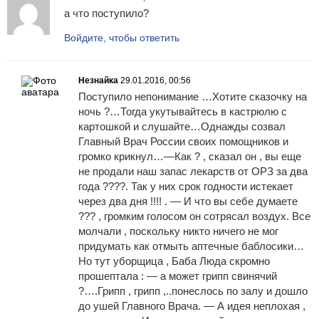
а что поступило?
Войдите, чтобы ответить
Незнайка
29.01.2016, 00:56
Поступило непонимание …Хотите сказочку на
ночь ?…Тогда укутывайтесь в кастрюлю с
картошкой и слушайте…Однажды созвал
Главный Врач России своих помощников и
громко крикнул…—Как ? , сказал он , вы еще
не продали наш запас лекарств от ОРЗ за два
года ????. Так у них срок годности истекает
через два дня !!!! . — И что вы себе думаете
??? , громким голосом он сотрясал воздух. Все
молчали , поскольку никто ничего не мог
придумать как отмыть аптечные баблосики…
Но тут уборщица , Баба Люда скромно
прошептала : — а может грипп свинячий
?….Грипп , грипп ,..понеслось по залу и дошло
до ушей Главного Врача. — А идея неплохая ,