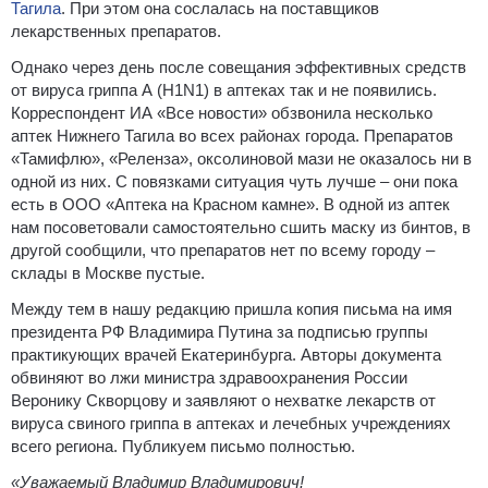
Тагила
. При этом она сослалась на поставщиков
лекарственных препаратов.
Однако через день после совещания эффективных средств
от вируса гриппа А (H1N1) в аптеках так и не появились.
Корреспондент ИА «Все новости» обзвонила несколько
аптек Нижнего Тагила во всех районах города. Препаратов
«Тамифлю», «Реленза», оксолиновой мази не оказалось ни в
одной из них. С повязками ситуация чуть лучше – они пока
есть в ООО «Аптека на Красном камне». В одной из аптек
нам посоветовали самостоятельно сшить маску из бинтов, в
другой сообщили, что препаратов нет по всему городу –
склады в Москве пустые.
Между тем в нашу редакцию пришла копия письма на имя
президента РФ Владимира Путина за подписью группы
практикующих врачей Екатеринбурга. Авторы документа
обвиняют во лжи министра здравоохранения России
Веронику Скворцову и заявляют о нехватке лекарств от
вируса свиного гриппа в аптеках и лечебных учреждениях
всего региона. Публикуем письмо полностью.
«Уважаемый Владимир Владимирович!