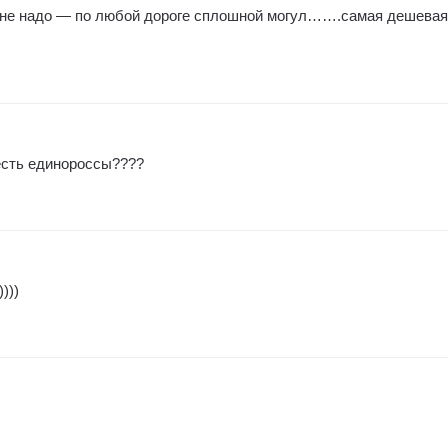
ь не надо — по любой дороге сплошной могул…….самая дешевая
 есть единороссы????
)))