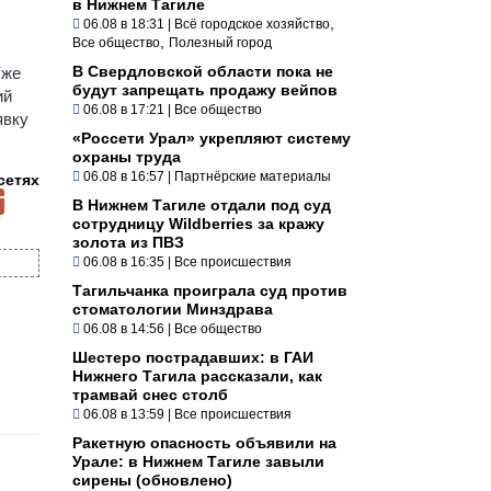
в Нижнем Тагиле
,
06.08 в 18:31
|
Всё городское хозяйство
,
Все общество
Полезный город
В Свердловской области пока не
Уже
будут запрещать продажу вейпов
ий
06.08 в 17:21
|
Все общество
явку
«Россети Урал» укрепляют систему
охраны труда
06.08 в 16:57
|
Партнёрские материалы
сетях
В Нижнем Тагиле отдали под суд
сотрудницу Wildberries за кражу
золота из ПВЗ
06.08 в 16:35
|
Все происшествия
Тагильчанка проиграла суд против
стоматологии Минздрава
06.08 в 14:56
|
Все общество
Шестеро пострадавших: в ГАИ
Нижнего Тагила рассказали, как
трамвай снес столб
06.08 в 13:59
|
Все происшествия
Ракетную опасность объявили на
Урале: в Нижнем Тагиле завыли
сирены (обновлено)