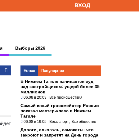
ВХОД
я
Выборы 2026
Новое
Популярное
В Нижнем Тагиле начинается суд
над застройщиком: ущерб более 35
миллионов
06.08 в 20:03
|
Все происшествия
Самый юный гроссмейстер России
показал мастер-класс в Нижнем
Тагиле
,
06.08 в 19:05
|
Весь спорт
Все общество
ойдёт
ь
Дороги, алкоголь, самокаты: что
закроют и запретят на День города