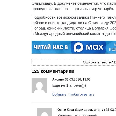
Олимпиаду. В документе отмечается, что пар
проведения главных спортивных игр четырёхл
Подробности возможной заявки Нижнего Тагила
сейчас в списке кандидатов на Олимпиаду 202
Попрад, финский Лахти, столица Болгария Со
в Международный олимпийский комитет до кон
Ошибка в тексте? В
125 комментариев
Аноним
31.03.2016, 13:01
Еще не 1 апреля)))
Войдите, чтобы ответить
Ося и Киса были здесь или тут
31.03.
Красава -Носов :good: