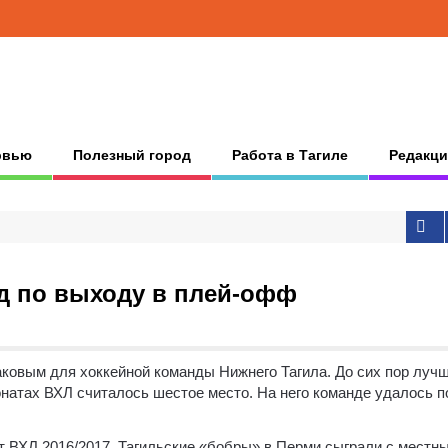
рвью
Полезный город
Работа в Тагиле
Редакци
д по выходу в плей-офф
аковым для хоккейной команды Нижнего Тагила. До сих пор луч
натах ВХЛ считалось шестое место. На него команде удалось п
 ВХЛ 2016/2017. Тагильские «бобры» в Перми сыграли с местн