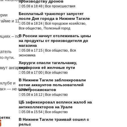
производству дронов
05.08 в 18:48
|
Все происшествия
Бесплатный транспорт запустят
ерии
после Дня города в Нижнем Тагиле
айме и 11
,
05.08 в 18:24
|
Всё городское хозяйство
,
Все общество
Полезный город
В России начнут отслеживать цены
ициях – по
на продукты от производителя до
магазина
,
05.08 в 17:15
|
Все общество
Вся
датель
экономика
о пути.
Хирурги спасли тагильчанку,
имут ангарский
перекроив её желчные пути
05.08 в 17:00
|
Все общество
В Нижнем Тагиле заблокировали
 клубе и
сотни аккаунтов пользователей
ак» — не самый
электросамокатов
05.08 в 16:12
|
Все общество
ЦБ зафиксировал всплеск жалоб на
антиколлекторов на Урале
05.08 в 15:54
|
Все общество
сетях
В Нижнем Тагиле трамвай сошел с
рельс