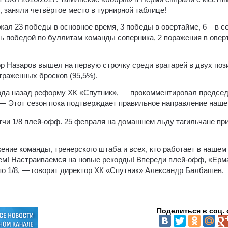
, заняли четвёртое место в турнирной таблице!
жал 23 победы в основное время, 3 победы в овертайме, 6 – в с
ь победой по буллитам команды соперника, 2 поражения в оверт
р Назаров вышел на первую строчку среди вратарей в двух поз
траженных бросков (95,5%).
ода назад реформу ХК «Спутник», — прокомментировал предсе
— Этот сезон пока подтверждает правильное направление нашег
тчи 1/8 плей-офф. 25 февраля на домашнем льду тагильчане пр
ние команды, тренерского штаба и всех, кто работает в нашем
ем! Настраиваемся на новые рекорды! Впереди плей-офф, «Ерм
по 1/8, — говорит директор ХК «Спутник» Александр Балбашев.
Поделиться в соц. 