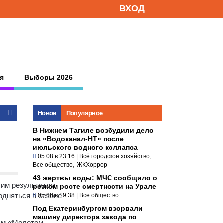
ВХОД
я
Выборы 2026
Новое
Популярное
В Нижнем Тагиле возбудили дело
на «Водоканал-НТ» после
июльского водного коллапса
,
05.08 в 23:16
|
Всё городское хозяйство
,
Все общество
ЖКХоррор
43 жертвы воды: МЧС сообщило о
шим результатом
резком росте смертности на Урале
одняться в сезоне
05.08 в 19:38
|
Все общество
Под Екатеринбургом взорвали
машину директора завода по
ым «Молотом-