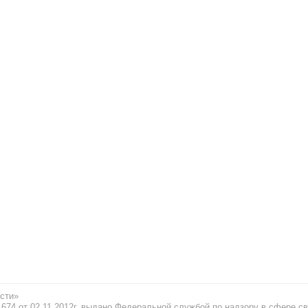
сти»
74 от 02.11.2012г. выдано Федеральной службой по надзору в сфере св