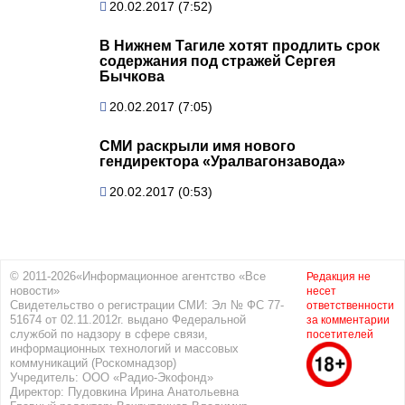
20.02.2017 (7:52)
В Нижнем Тагиле хотят продлить срок
содержания под стражей Сергея
Бычкова
20.02.2017 (7:05)
СМИ раскрыли имя нового
гендиректора «Уралвагонзавода»
20.02.2017 (0:53)
© 2011-2026«Информационное агентство «Все
Редакция не
новости»
несет
Свидетельство о регистрации СМИ: Эл № ФС 77-
ответственности
51674 от 02.11.2012г. выдано Федеральной
за комментарии
службой по надзору в сфере связи,
посетителей
информационных технологий и массовых
коммуникаций (Роскомнадзор)
Учредитель: ООО «Радио-Экофонд»
Директор: Пудовкина Ирина Анатольевна