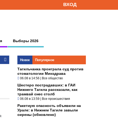
ВХОД
я
Выборы 2026
Новое
Популярное
Тагильчанка проиграла суд против
стоматологии Минздрава
06.08 в 14:56
|
Все общество
Шестеро пострадавших: в ГАИ
Нижнего Тагила рассказали, как
трамвай снес столб
06.08 в 13:59
|
Все происшествия
Ракетную опасность объявили на
Урале: в Нижнем Тагиле завыли
сирены (обновлено)
я