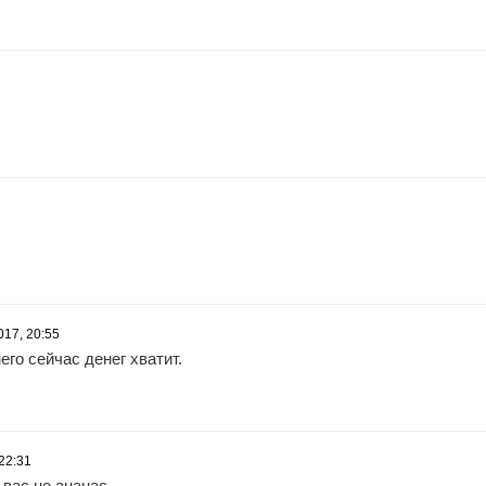
017, 20:55
его сейчас денег хватит.
22:31
 вас не ананас.