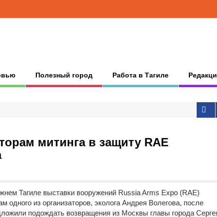
рвью
Полезный город
Работа в Тагиле
Редакци
торам митинга в защиту RAE
а
ижнем Тагиле выставки вооружений Russia Arms Expo (RAE)
м одного из организаторов, эколога Андрея Волегова, после
дложили подождать возвращения из Москвы главы города Серге