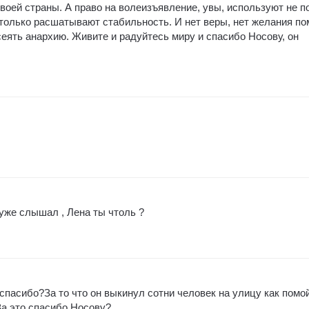
воей страны. А право на волеизъявление, увы, используют не п
только расшатывают стабильность. И нет веры, нет желания по
сеять анархию. Живите и радуйтесь миру и спасибо Носову, он
 уже слышал , Лена ты чтоль ?
спасибо?За то что он выкинул сотни человек на улицу как помо
За это спасибо Носову?