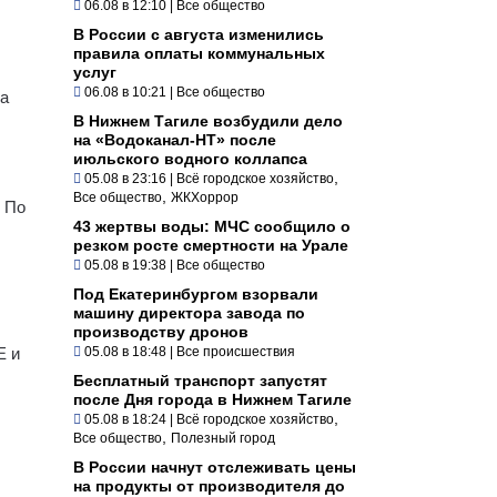
06.08 в 12:10
|
Все общество
В России с августа изменились
правила оплаты коммунальных
услуг
06.08 в 10:21
|
Все общество
да
В Нижнем Тагиле возбудили дело
на «Водоканал-НТ» после
июльского водного коллапса
,
05.08 в 23:16
|
Всё городское хозяйство
,
Все общество
ЖКХоррор
 По
43 жертвы воды: МЧС сообщило о
резком росте смертности на Урале
05.08 в 19:38
|
Все общество
Под Екатеринбургом взорвали
машину директора завода по
производству дронов
E и
05.08 в 18:48
|
Все происшествия
Бесплатный транспорт запустят
после Дня города в Нижнем Тагиле
,
05.08 в 18:24
|
Всё городское хозяйство
,
Все общество
Полезный город
В России начнут отслеживать цены
на продукты от производителя до