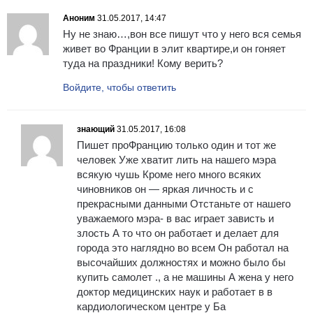
Аноним
31.05.2017, 14:47
Ну не знаю…,вон все пишут что у него вся семья
живет во Франции в элит квартире,и он гоняет
туда на праздники! Кому верить?
Войдите, чтобы ответить
знающий
31.05.2017, 16:08
Пишет проФранцию только один и тот же
человек Уже хватит лить на нашего мэра
всякую чушь Кроме него много всяких
чиновников он — яркая личность и с
прекрасными данными Отстаньте от нашего
уважаемого мэра- в вас играет зависть и
злость А то что он работает и делает для
города это наглядно во всем Он работал на
высочайших должностях и можно было бы
купить самолет ., а не машины А жена у него
доктор медицинских наук и работает в в
кардиологическом центре у Ба