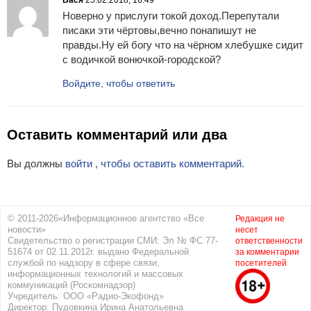
Вася
25.02.2018, 16:49
Новерно у прислуги токой доход.Перепутали
писаки эти чёртовы,вечно понапишут не
правды.Ну ей богу что на чёрном хлебушке сидит
с водичкой вонючкой-городской?
Войдите, чтобы ответить
Оставить комментарий или два
Вы должны
войти , чтобы оставить комментарий.
© 2011-2026«Информационное агентство «Все
Редакция не
новости»
несет
Свидетельство о регистрации СМИ: Эл № ФС 77-
ответственности
51674 от 02.11.2012г. выдано Федеральной
за комментарии
службой по надзору в сфере связи,
посетителей
информационных технологий и массовых
коммуникаций (Роскомнадзор)
Учредитель: ООО «Радио-Экофонд»
Директор: Пудовкина Ирина Анатольевна