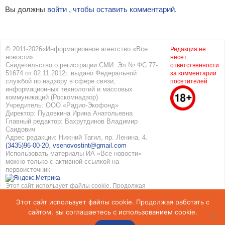
Вы должны
войти , чтобы оставить комментарий.
© 2011-2026«Информационное агентство «Все
Редакция не
новости»
несет
Свидетельство о регистрации СМИ: Эл № ФС 77-
ответственности
51674 от 02.11.2012г. выдано Федеральной
за комментарии
службой по надзору в сфере связи,
посетителей
информационных технологий и массовых
коммуникаций (Роскомнадзор)
Учредитель: ООО «Радио-Экофонд»
Директор: Пудовкина Ирина Анатольевна
Главный редактор: Вахрутдинов Владимир
Саидович
Адрес редакции: Нижний Тагил, пр. Ленина, 4.
(3435)96-00-20
,
vsenovostint@gmail.com
Использовать материалы ИА «Все новости»
можно только с активной ссылкой на
первоисточник
Этот сайт использует файлы cookie. Продолжая
работать с сайтом, вы соглашаетесь с
Этот сайт использует файлы cookie. Продолжая работать с
использованием cookie. Подробнее в
Политике
конфиденциальности
и
Соглашение об обработке
сайтом, вы соглашаетесь с использованием cookie.
персональных данных