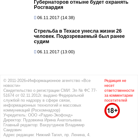
Губернаторов отныне будет охранять
Росгвардия
06.11.2017 (14:38)
Стрельба в Техасе унесла жизни 26
человек. Подозреваемый был ранее
судим
06.11.2017 (13:00)
© 2011-2026«Информационное агентство «Все
Редакция не
новости»
несет
Свидетельство о регистрации СМИ: Эл № ФС 77-
ответственности
51674 от 02.11.2012г. выдано Федеральной
за комментарии
службой по надзору в сфере связи,
посетителей
информационных технологий и массовых
коммуникаций (Роскомнадзор)
Учредитель: ООО «Радио-Экофонд»
Директор: Пудовкина Ирина Анатольевна
Главный редактор: Вахрутдинов Владимир
Саидович
Адрес редакции: Нижний Тагил, пр. Ленина, 4.