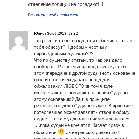
отделение полиции не попадают!!!!
Войдите, чтобы ответить
Юрист
30.06.2018, 13:32
:negative: интересно куда ты побежишь , если
тебя обнесут? К добрым,честным
справедливым жуликам???
Что по существу статьи , то как раз дело
наоборот : Раз «тепило» ходатайствует об
этом (передаче в другой суд) и есть основание
(родня), то зачем давать повод для
обжалования ЛЮБОГО (в том числе
интересующего полицию) решения Суда по
этому основанию? Да и в принципе
резонансное дело Суду не нужно. В принципе
потерпевшая может заявлять отвод любому
судье ….и те с удовольствием соглашаться
….пока судьи не кончатся Насчет сразу в
областной
он не рассматривает по 1
инстанции такие дела (не его подсудность)