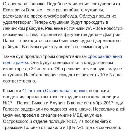
Станислава Головко. Подобное заявление поступило и от
Екатерины Головко – сестры погибшего мужчины,
рассказали в пресс-службе райсуда. Облсуд прошение
удовлетворил. Теперь слушания будут проходить в
Ленинском райсуде. Решение источники ИА «Все новости»
связывают с тем, что один из фигурантов дела – Дмитрий
Панов – приходится сыном бывшему судье Дзержинского
райсуда. В самом суде эту версию не комментируют.
Также суд продлил троим оперативникам
срок заключения
под стражей
. Они будут содержаться в следственном
изоляторе до 22 августа. Оба решения в законную силу не
вступили. На обжалование каждого из них есть 10 и 3 дня
соответственно.
К смерти
41-летнего Станислава Головко
, по версии
следствия, причастны трое сотрудников отдела полиции
№17 – Панов, Быков и Ялунин. В конце сентября 2017 году
Головел задержали по подозрению в краже. Несколько дней
мужчина провёл в спецприёмнике МВД на улице
Островского и отделе полиции №17. Из последнего с
травмами Головко отправили в ЦГБ №1, где он скончался.