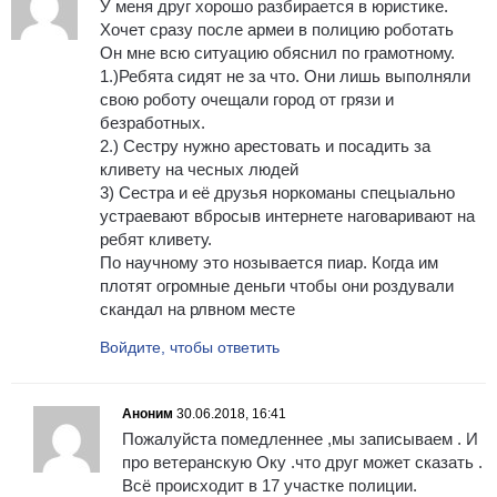
У меня друг хорошо разбирается в юристике.
Хочет сразу после армеи в полицию роботать
Он мне всю ситуацию обяснил по грамотному.
1.)Ребята сидят не за что. Они лишь выполняли
свою роботу очещали город от грязи и
безработных.
2.) Сестру нужно арестовать и посадить за
кливету на чесных людей
3) Сестра и её друзья норкоманы спецыально
устраевают вбросыв интернете наговаривают на
ребят кливету.
По научному это нозывается пиар. Когда им
плотят огромные деньги чтобы они роздували
скандал на рлвном месте
Войдите, чтобы ответить
Аноним
30.06.2018, 16:41
Пожалуйста помедленнее ,мы записываем . И
про ветеранскую Оку .что друг может сказать .
Всё происходит в 17 участке полиции.