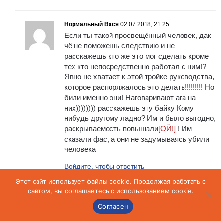
Нормальный Вася
02.07.2018, 21:25
Если ты такой просвещённый человек, дак
чё не поможешь следствию и не
расскажешь кто же это мог сделать кроме
тех кто непосредственно работал с ним!?
Явно не хватает к этой тройке руководства,
которое распоряжалось это делать!!!!!!!!! Но
били именно они! Наговаривают ага на
них)))))))) расскажешь эту байку Кому
нибудь другому ладно? Им и было выгодно,
раскрываемость повышали
[ОЙ!]
! Им
сказали фас, а они не задумываясь убили
человека
Войдите, чтобы ответить
Этот сайт использует файлы cookie. Продолжая работать с
сайтом, вы соглашаетесь с использованием cookie.
Аноним
02.07.2018, 22:06
Согласен
Сидят именно те!