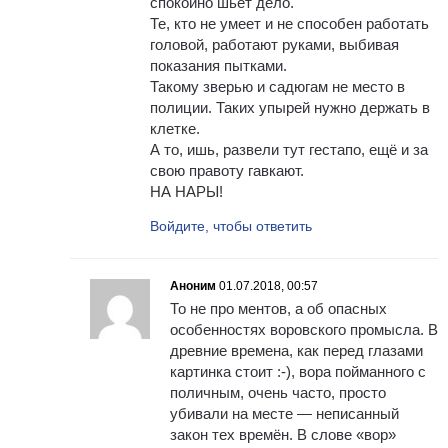
спокойно шьёт дело.
Те, кто не умеет и не способен работать
головой, работают руками, выбивая
показания пытками.
Такому зверью и садюгам не место в
полиции. Таких упырей нужно держать в
клетке.
А то, ишь, развели тут гестапо, ещё и за
свою правоту гавкают.
НА НАРЫ!
Войдите, чтобы ответить
Аноним
01.07.2018, 00:57
То не про ментов, а об опасных
особенностях воровского промысла. В
древние времена, как перед глазами
картинка стоит :-), вора пойманного с
поличным, очень часто, просто
убивали на месте — неписанный
закон тех времён. В слове «вор»