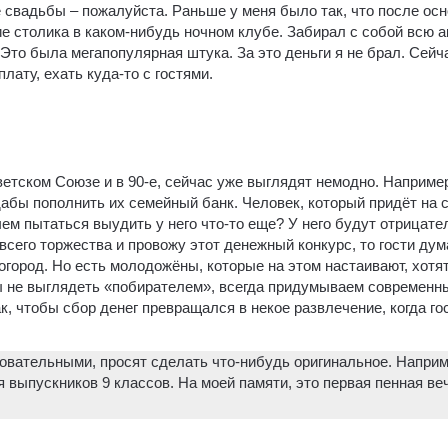
 свадьбы – пожалуйста. Раньше у меня было так, что после осн
е столика в каком-нибудь ночном клубе. Забирал с собой всю 
y. Это была мегапопулярная штука. За это деньги я не брал. Сейч
лату, ехать куда-то с гостями.
етском Союзе и в 90-е, сейчас уже выглядят немодно. Наприме
дабы пополнить их семейный банк. Человек, который придёт на 
ачем пытаться выудить у него что-то еще? У него будут отрицат
всего торжества и провожу этот денежный конкурс, то гости дум
огород. Но есть молодожёны, которые на этом настаивают, хотя
ы не выглядеть «побирателем», всегда придумываем современн
к, чтобы сбор денег превращался в некое развлечение, когда го
овательными, просят сделать что-нибудь оригинальное. Наприме
 выпускников 9 классов. На моей памяти, это первая пенная ве