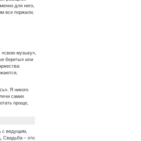
менно для него,
им все поржали.
ь «свою музыку»,
ые береты» или
оржества:
ижаются,
сь». Я никого
плечи самих
отать проще,
ь с ведущим,
. Свадьба – это