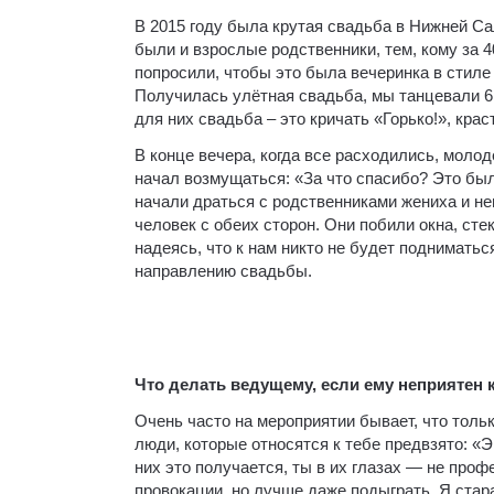
В 2015 году была крутая свадьба в Нижней Са
были и взрослые родственники, тем, кому за
попросили, чтобы это была вечеринка в стиле
Получилась улётная свадьба, мы танцевали 6 
для них свадьба – это кричать «Горько!», крас
В конце вечера, когда все расходились, молод
начал возмущаться: «За что спасибо? Это бы
начали драться с родственниками жениха и не
человек с обеих сторон. Они побили окна, сте
надеясь, что к нам никто не будет подниматьс
направлению свадьбы.
Что делать ведущему, если ему неприятен к
Очень часто на мероприятии бывает, что тольк
люди, которые относятся к тебе предвзято: «Э
них это получается, ты в их глазах — не про
провокации, но лучше даже подыграть. Я стар