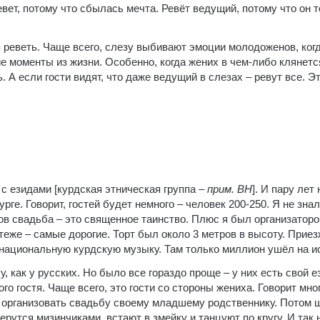
евет, потому что сбылась мечта. Ревёт ведущий, потому что он 
 реветь. Чаще всего, слезу выбивают эмоции молодоженов, когд
е моменты из жизни. Особенно, когда жених в чем-либо клянетс
 А если гости видят, что даже ведущий в слезах – ревут все. Это
 с езидами [курдская этническая группа –
прим. ВН
]. И пару лет
ге. Говорит, гостей будет немного – человек 200-250. Я не знал
дов свадьба – это священное таинство. Плюс я был организатор
теже – самые дорогие. Торт был около 3 метров в высоту. При
 национальную курдскую музыку. Там только миллион ушёл на и
, как у русских. Но было все гораздо проще – у них есть свой 
о гостя. Чаще всего, это гости со стороны жениха. Говорит мно
г организовать свадьбу своему младшему родственнику. Потом 
ерутся мизинчиками, встают в змейку и танцуют по кругу. И так 