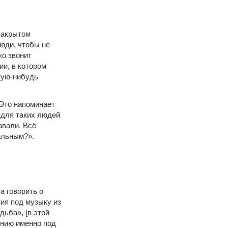
закрытом
юди, чтобы не
ко звонит
ии, в котором
кую-нибудь
 Это напоминает
 для таких людей
авали. Всё
иальным?».
а говорить о
ия под музыку из
дьба», [в этой
онию именно под