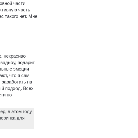
овной части
активную часть
ас такого нет. Мне
р, некрасиво
свадьбу, подарит
ельные эмоции
ают, что я сам
т заработать на
ый подход. Всех
сти по
р, в этом году
черинка для