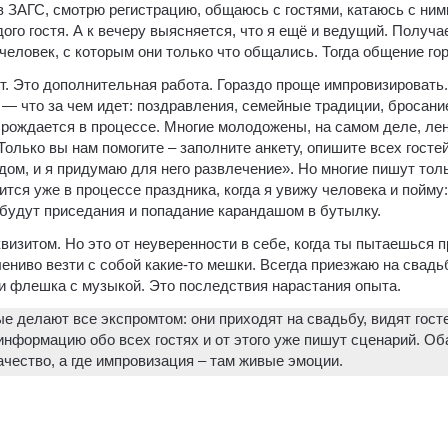
 в ЗАГС, смотрю регистрацию, общаюсь с гостями, катаюсь с ним
го гостя. А к вечеру выясняется, что я ещё и ведущий. Получае
 человек, с которым они только что общались. Тогда общение гор
т. Это дополнительная работа. Гораздо проще импровизировать.
 — что за чем идет: поздравления, семейные традиции, бросани
а рождается в процессе. Многие молодожены, на самом деле, ле
лько вы нам помогите – заполните анкету, опишите всех гостей
дом, и я придумаю для него развлечение». Но многие пишут то
тся уже в процессе праздника, когда я увижу человека и пойму:
 будут приседания и попадание карандашом в бутылку.
визитом. Но это от неуверенности в себе, когда ты пытаешься 
ениво везти с собой какие-то мешки. Всегда приезжаю на свадь
и флешка с музыкой. Это последствия нарастания опыта.
е делают все экспромтом: они приходят на свадьбу, видят гост
нформацию обо всех гостях и от этого уже пишут сценарий. Оба
ачество, а где импровизация – там живые эмоции.