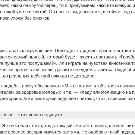
ает, какой он крутой перец, то я придумываю какой-то конкурс и
не такой уж он и крутой. Он просто выделывался, и сейчас над н
 пока ухожу без синяков.
 приставать к окружающим. Подходят к диджею, просят поставит
йдется самый пьяный, который будет просить поставить «Голуб
те лучше это послушаем?». Или играть на чувствах виновника т
ически против этой песни. Давайте не будем ставить». Люди об
, до реальных действий никогда не доходило.
 свадьбы, сразу обозначают: «Мы не хотим, чтобы гости напили
ителей, за здоровье молодых и т.д. — кладу алкоголизацию на 
удиторией. Хотя некоторые ведущие считают, что с пьяными раб
т не он – это провал ведущего.
 Это веселая штука, когда каждый считает своим долгом выпит
щие веселее воспринимаются гостями. Не одобряю такой подход