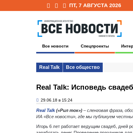
ПТ, 7 АВГУСТА 2026
Все новости
Спецпроекты
Инте
Real Talk
Все общество
Real Talk: Исповедь сваде
29.06.18 в 15:24
Real Talk
(«Рил ток»)
– сленговая фраза, обо
ИА «Все новости», где мы публикуем честны
Игорь 6 лет работает ведущим свадеб, дней р
заработать денег. Проведение праздников для