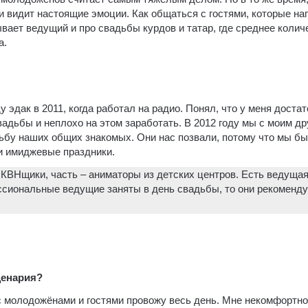
 видит настоящие эмоции. Как общаться с гостями, которые на
вает ведущий и про свадьбы курдов и татар, где среднее количе
а.
 эдак в 2011, когда работал на радио. Понял, что у меня доста
вадьбы и неплохо на этом заработать. В 2012 году мы с моим др
ьбу наших общих знакомых. Они нас позвали, потому что мы б
и имиджевые праздники.
КВНщики, часть – аниматоры из детских центров. Есть ведущая
ессиональные ведущие заняты в день свадьбы, то они рекоменд
ценария?
 с молодожёнами и гостями провожу весь день. Мне некомфортно