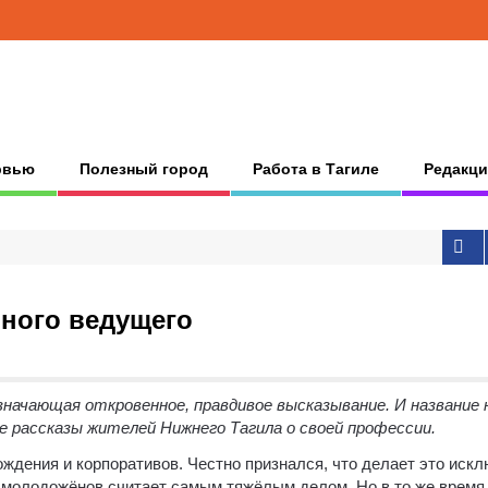
рвью
Полезный город
Работа в Тагиле
Редакци
бного ведущего
значающая откровенное, правдивое высказывание. И название 
е рассказы жителей Нижнего Тагила о своей профессии.
ождения и корпоративов. Честно признался, что делает это иск
 молодожёнов считает самым тяжёлым делом. Но в то же время,