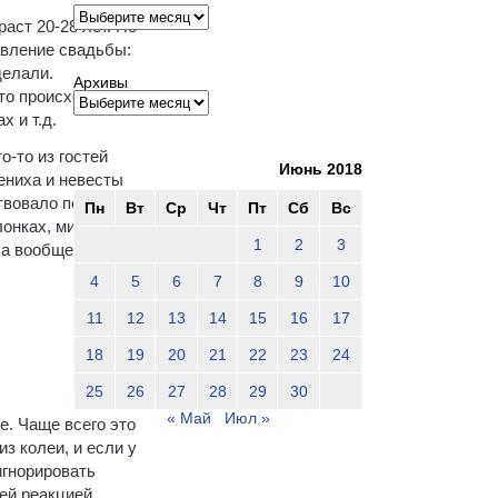
Архивы
аст 20-28 лет. Но
авление свадьбы:
делали.
Архивы
то происходит:
х и т.д.
о-то из гостей
Июнь 2018
ениха и невесты
твовало по 40
Пн
Вт
Ср
Чт
Пт
Сб
Вс
онках, минут 30,
1
2
3
 а вообще к
4
5
6
7
8
9
10
11
12
13
14
15
16
17
18
19
20
21
22
23
24
25
26
27
28
29
30
« Май
Июл »
е. Чаще всего это
з колеи, и если у
игнорировать
оей реакцией