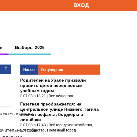
ВХОД
я
Выборы 2026
Новое
Популярное
Родителей на Урале призвали
привить детей перед новым
учебным годом
07.08 в 18:21
|
Все общество
Газетная преображается: на
центральной улице Нижнего Тагила
нового проекта
меняют асфальт, бордюры и
ливнёвки
,
07.08 в 17:43
|
Всё городское хозяйство
лючительно, чтобы
,
Все общество
Полезный город
 именно от