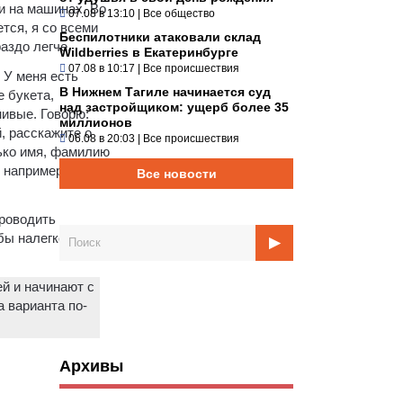
и на машинах. Во
07.08 в 13:10
|
Все общество
тся, я со всеми
Беспилотники атаковали склад
аздо легче.
Wildberries в Екатеринбурге
07.08 в 10:17
|
Все происшествия
 У меня есть
В Нижнем Тагиле начинается суд
е букета,
над застройщиком: ущерб более 35
нивые. Говорю:
миллионов
, расскажите о
06.08 в 20:03
|
Все происшествия
лько имя, фамилию
 например, бег в
Все новости
проводить
бы налегке: со
ей и начинают с
 варианта по-
Архивы