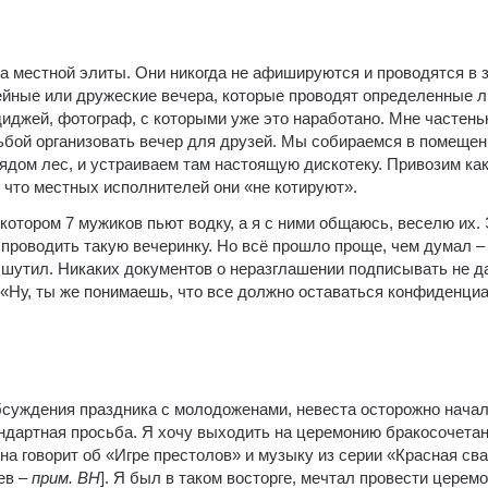
ра местной элиты. Они никогда не афишируются и проводятся в 
ейные или дружеские вечера, которые проводят определенные л
диджей, фотограф, с которыми уже это наработано. Мне частень
сьбой организовать вечер для друзей. Мы собираемся в помещен
рядом лес, и устраиваем там настоящую дискотеку. Привозим ка
 что местных исполнителей они «не котируют».
 котором 7 мужиков пьют водку, а я с ними общаюсь, веселю их.
к проводить такую вечеринку. Но всё прошло проще, чем думал –
 шутил. Никаких документов о неразглашении подписывать не д
т: «Ну, ты же понимаешь, что все должно оставаться конфиденц
обсуждения праздника с молодоженами, невеста осторожно начал
ндартная просьба. Я хочу выходить на церемонию бракосочетан
на говорит об «Игре престолов» и музыку из серии «Красная сва
ев –
прим. ВН
]. Я был в таком восторге, мечтал провести церем