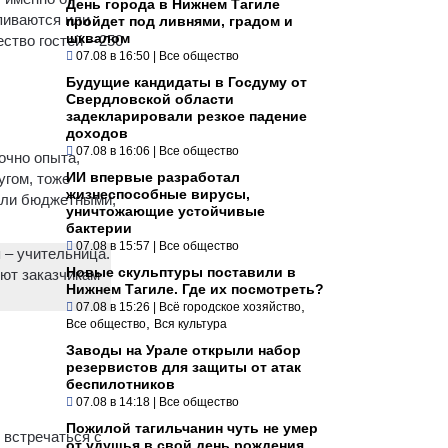
День города в Нижнем Тагиле
пиваются или
пройдет под ливнями, градом и
шквалом
ство гостей – 250
07.08 в 16:50
|
Все общество
Будущие кандидаты в Госдуму от
Свердловской области
задекларировали резкое падение
доходов
07.08 в 16:06
|
Все общество
точно опыта,
ИИ впервые разработал
угом, тоже
жизнеспособные вирусы,
ыли бюджетными,
уничтожающие устойчивые
бактерии
07.08 в 15:57
|
Все общество
 – учительница.
Новые скульптуры поставили в
уют заказчикам
Нижнем Тагиле. Где их посмотреть?
,
07.08 в 15:26
|
Всё городское хозяйство
,
Все общество
Вся культура
Заводы на Урале открыли набор
резервистов для защиты от атак
беспилотников
07.08 в 14:18
|
Все общество
Пожилой тагильчанин чуть не умер
 встречаться с
от удушья в свой день рождения