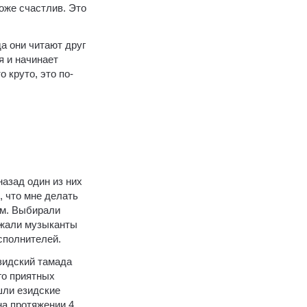
тоже счастлив. Это
а они читают друг
я и начинает
 круто, это по-
 назад один из них
, что мне делать
ом. Выбирали
езжали музыканты
сполнителей.
езидский тамада
го приятных
шли езидские
на протяжении 4