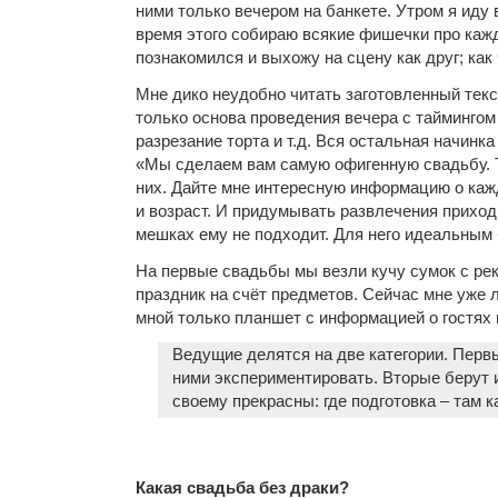
ними только вечером на банкете. Утром я иду
время этого собираю всякие фишечки про каждо
познакомился и выхожу на сцену как друг; как
Мне дико неудобно читать заготовленный текс
только основа проведения вечера с таймингом
разрезание торта и т.д. Вся остальная начинк
«Мы сделаем вам самую офигенную свадьбу. То
них. Дайте мне интересную информацию о каж
и возраст. И придумывать развлечения приходи
мешках ему не подходит. Для него идеальным
На первые свадьбы мы везли кучу сумок с рек
праздник на счёт предметов. Сейчас мне уже л
мной только планшет с информацией о гостях 
Ведущие делятся на две категории. Первы
ними экспериментировать. Вторые берут и
своему прекрасны: где подготовка – там к
Какая свадьба без драки?