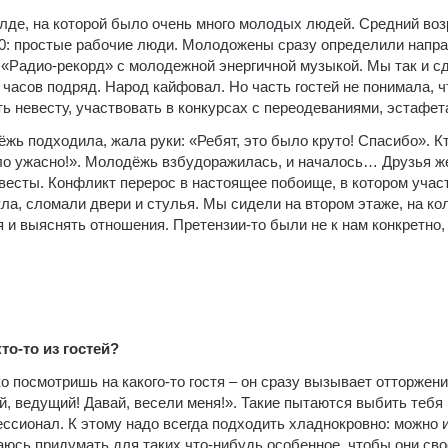
лде, на которой было очень много молодых людей. Средний возр
 40: простые рабочие люди. Молодожены сразу определили напр
 «Радио-рекорд» с молодежной энергичной музыкой. Мы так и с
часов подряд. Народ кайфовал. Но часть гостей не понимала, ч
ть невесту, участвовать в конкурсах с переодеваниями, эстафета
ёжь подходила, жала руки: «Ребят, это было круто! Спасибо». Кт
ло ужасно!». Молодёжь взбудоражилась, и началось… Друзья ж
весты. Конфликт перерос в настоящее побоище, в котором учас
кла, сломали двери и стулья. Мы сидели на втором этаже, на кол
я и выяснять отношения. Претензии-то были не к нам конкретно,
то-то из гостей?
о посмотришь на какого-то гостя – он сразу вызывает отторжени
й, ведущий! Давай, весели меня!». Такие пытаются выбить тебя и
фессионал. К этому надо всегда подходить хладнокровно: можно 
аюсь придумать для таких что-нибудь особенное, чтобы они св