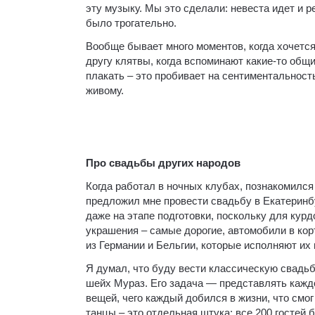
эту музыку. Мы это сделали: невеста идет и р
было трогательно.
Вообще бывает много моментов, когда хочется
другу клятвы, когда вспоминают какие-то общи
плакать – это пробивает на сентиментальность.
живому.
Про свадьбы других народов
Когда работал в ночных клубах, познакомился
предложил мне провести свадьбу в Екатеринбур
даже на этапе подготовки, поскольку для кур
украшения – самые дорогие, автомобили в кор
из Германии и Бельгии, которые исполняют их
Я думал, что буду вести классическую свадьбу
шейх Мураз. Его задача — представлять каждог
вещей, чего каждый добился в жизни, что смо
танцы – это отдельная штука: все 200 гостей б