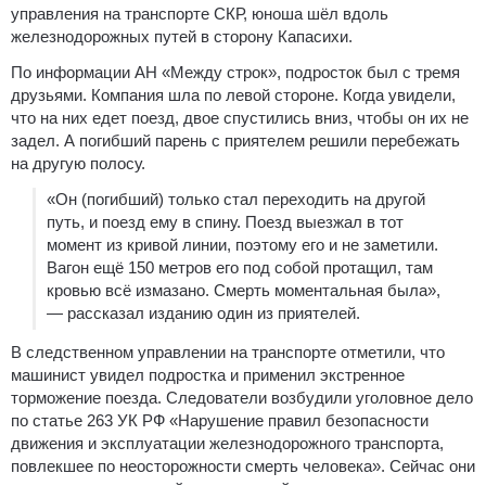
управления на транспорте СКР, юноша шёл вдоль
железнодорожных путей в сторону Капасихи.
По информации АН «Между строк», подросток был с тремя
друзьями. Компания шла по левой стороне. Когда увидели,
что на них едет поезд, двое спустились вниз, чтобы он их не
задел. А погибший парень с приятелем решили перебежать
на другую полосу.
«Он (погибший) только стал переходить на другой
путь, и поезд ему в спину. Поезд выезжал в тот
момент из кривой линии, поэтому его и не заметили.
Вагон ещё 150 метров его под собой протащил, там
кровью всё измазано. Смерть моментальная была»,
— рассказал изданию один из приятелей.
В следственном управлении на транспорте отметили, что
машинист увидел подростка и применил экстренное
торможение поезда. Следователи возбудили уголовное дело
по статье 263 УК РФ «Нарушение правил безопасности
движения и эксплуатации железнодорожного транспорта,
повлекшее по неосторожности смерть человека». Сейчас они