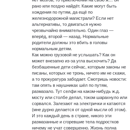
рано или поздно найдёт. Какие могут быть
хождения по путям, да ещё по
железнодорожной магистрали? Если нет
альтернативы, то двигаться нужно
чрезвычайно внимательно. Один глаз —
вперёд, второй — назад. Нормальные
родители должны это вбить в головы
нормальным детям.
Как можно грузовой не услышать? Как он
может внезапно из-за угла выскочить? Да
безбашенные дети сейчас, которым законы не
писаны, которых не тронь, ничего им не скажи,
а то прокуратура забодает. Смотришь новости:
там опять в наушниках шёл по путям,
размазало. Тут селфи на каком-нибудь ж.д.
мосту или столбе делал, током шарахнуло или
сорвался. Залезают на электрички и катаются
(мне дурно делается от одной мысли об этом).
И это каждый день в стране, никого эти
размазанные и сгоревшие тела подростков
ничему не учат совершенно. Жизнь полна