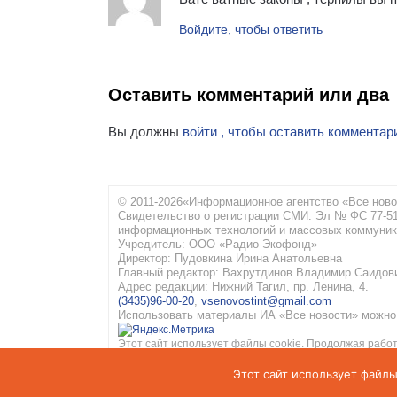
Войдите, чтобы ответить
Оставить комментарий или два
Вы должны
войти , чтобы оставить комментар
© 2011-2026«Информационное агентство «Все ново
Свидетельство о регистрации СМИ: Эл № ФС 77-516
информационных технологий и массовых коммуник
Учредитель: ООО «Радио-Экофонд»
Директор: Пудовкина Ирина Анатольевна
Главный редактор: Вахрутдинов Владимир Саидов
Адрес редакции: Нижний Тагил, пр. Ленина, 4.
(3435)96-00-20
,
vsenovostint@gmail.com
Использовать материалы ИА «Все новости» можно 
Этот сайт использует файлы cookie. Продолжая работ
конфиденциальности
и
Соглашение об обработке пе
Этот сайт использует файлы