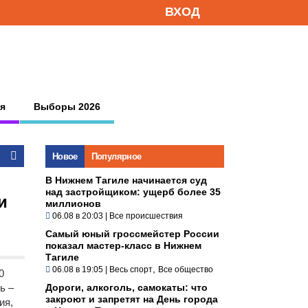
ВХОД
я
Выборы 2026
Новое
Популярное
В Нижнем Тагиле начинается суд
над застройщиком: ущерб более 35
и
миллионов
06.08 в 20:03
|
Все происшествия
Самый юный гроссмейстер России
показал мастер-класс в Нижнем
Тагиле
,
06.08 в 19:05
|
Весь спорт
Все общество
0
ь –
Дороги, алкоголь, самокаты: что
закроют и запретят на День города
ия,