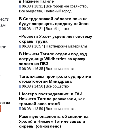
в Нижнем Тагиле
,
06.08 в 18:31
|
Всё городское хозяйство
,
Все общество
Полезный город
В Свердловской области пока не
вести
будут запрещать продажу вейпов
рам,
06.08 в 17:21
|
Все общество
«Россети Урал» укрепляют систему
охраны труда
или
06.08 в 16:57
|
Партнёрские материалы
В Нижнем Тагиле отдали под суд
сотрудницу Wildberries за кражу
золота из ПВЗ
06.08 в 16:35
|
Все происшествия
в
Тагильчанка проиграла суд против
стоматологии Минздрава
06.08 в 14:56
|
Все общество
Шестеро пострадавших: в ГАИ
Нижнего Тагила рассказали, как
сетях
трамвай снес столб
06.08 в 13:59
|
Все происшествия
Ракетную опасность объявили на
Урале: в Нижнем Тагиле завыли
сирены (обновлено)