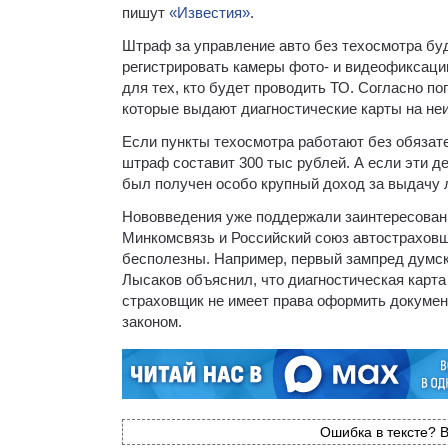
пишут
«Известия»
.
Штраф за управление авто без техосмотра бу
регистрировать камеры фото- и видеофиксаци
для тех, кто будет проводить ТО. Согласно по
которые выдают диагностические карты на неи
Если пункты техосмотра работают без обязате
штраф составит 300 тыс рублей. А если эти д
был получен особо крупный доход за выдачу ли
Нововведения уже поддержали заинтересован
Минкомсвязь и Российский союз автостраховщ
бесполезны. Например, первый зампред думск
Лысаков объяснил, что диагностическая карта
страховщик не имеет права оформить докумен
законом.
Ошибка в тексте? В