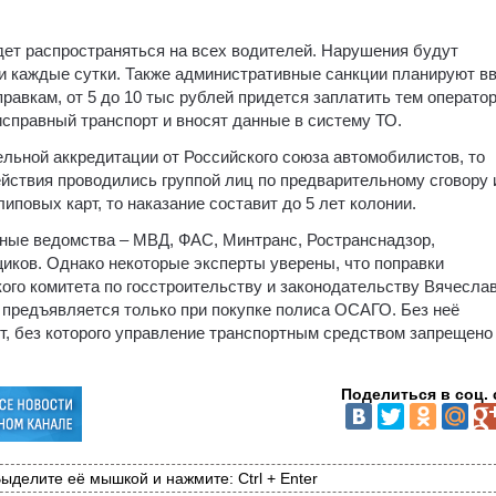
дет распространяться на всех водителей. Нарушения будут
и каждые сутки. Также административные санкции планируют в
правкам, от 5 до 10 тыс рублей придется заплатить тем операто
справный транспорт и вносят данные в систему ТО.
льной аккредитации от Российского союза автомобилистов, то
ействия проводились группой лиц по предварительному сговору 
повых карт, то наказание составит до 5 лет колонии.
ные ведомства – МВД, ФАС, Минтранс, Ространснадзор,
иков. Однако некоторые эксперты уверены, что поправки
ого комитета по госстроительству и законодательству Вячесла
 предъявляется только при покупке полиса ОСАГО. Без неё
т, без которого управление транспортным средством запрещено
Поделиться в соц. 
ыделите её мышкой и нажмите: Ctrl + Enter