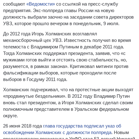
сообщают
«Ведомости»
со ссылкой на пресс-службу
предприятия. Экс-полпреда главы России на новую
должность выбрали заочно на заседании совета директоров
УВЗ, которое прошло вечером в понедельник, 9 июля.
До 2012 года Игорь Холманских возглавлял
механосборочный цех УВЗ. Известность получил во время
телемоста с Владимиром Путиным в декабре 2011 года.
Тогда Холманских поддержал президента, заявив, что «с
мужиками готов выйти и отстоять свою стабильность, но,
разумеется, в рамках закона». Критиковал митинги против
фальсификации выборов, которые проходили после
выборов в Госдуму 2011 года.
Холманских подчеркивал, что на протестные акции выходят
«продвинутые бездельники». В 2012 году Владимир Путин
вновь стал президентом, а Игоря Холманских сделал своим
полномочным представителем в Уральском федеральном
округе.
26 июня 2018 года
глава государства подписал указ об
освобождении Холманских с должности полпреда
. Новым
представителем президента в УрФО стал 53-летний Николай