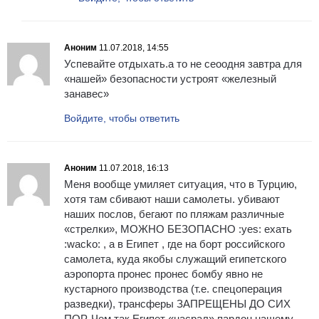
Аноним
11.07.2018, 14:55
Успевайте отдыхать.а то не сеоодня завтра для
«нашей» безопасности устроят «железный
занавес»
Войдите, чтобы ответить
Аноним
11.07.2018, 16:13
Меня вообще умиляет ситуация, что в Турцию,
хотя там сбивают наши самолеты. убивают
наших послов, бегают по пляжам различные
«стрелки», МОЖНО БЕЗОПАСНО :yes: ехать
:wacko: , а в Египет , где на борт российского
самолета, куда якобы служащий египетского
аэропорта пронес пронес бомбу явно не
кустарного производства (т.е. спецоперация
разведки), трансферы ЗАПРЕЩЕНЫ ДО СИХ
ПОР. Чем так Египет «насрал» пардон нашему