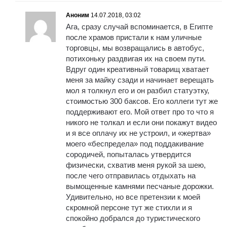
Аноним
14.07.2018, 03:02
Ага, сразу случай вспоминается, в Египте
после храмов пристали к нам уличные
торговцы, мы возвращались в автобус,
потихоньку раздвигая их на своем пути.
Вдруг один креативный товарищ хватает
меня за майку сзади и начинает верещать
мол я толкнул его и он разбил статуэтку,
стоимостью 300 баксов. Его коллеги тут же
поддерживают его. Мой ответ про то что я
никого не толкал и если они покажут видео
и я все оплачу их не устроил, и «жертва»
моего «беспредела» под поддакивание
сородичей, попыталась утвердится
физически, схватив меня рукой за шею,
после чего отправилась отдыхать на
вымощенные камнями песчаные дорожки.
Удивительно, но все претензии к моей
скромной персоне тут же стихли и я
спокойно добрался до туристического