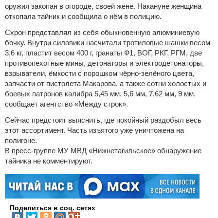
оружия закопан в огороде, своей жене. Накануне женщина
откопала тайник и сообщила о нём в полицию.
Схрон представлял из себя обыкновенную алюминиевую
бочку. Внутри силовики насчитали тротиловые шашки весом
3,6 кг, пластит весом 400 г, гранаты Ф1, ВОГ, РКГ, РГМ, две
противопехотные мины, детонаторы и электродетонаторы,
взрыватели, ёмкости с порошком чёрно-зелёного цвета,
запчасти от пистолета Макарова, а также сотни холостых и
боевых патронов калибра 5,45 мм, 5,6 мм, 7,62 мм, 9 мм,
сообщает агентство «Между строк».
Сейчас предстоит выяснить, где покойный раздобыл весь
этот ассортимент. Часть изъятого уже уничтожена на
полигоне.
В пресс-группе МУ МВД «Нижнетагильское» обнаружение
тайника не комментируют.
Поделиться в соц. сетях