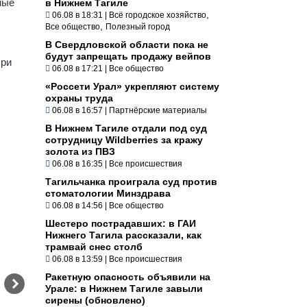
ные
в Нижнем Тагиле
,
06.08 в 18:31
|
Всё городское хозяйство
,
Все общество
Полезный город
В Свердловской области пока не
будут запрещать продажу вейпов
При
06.08 в 17:21
|
Все общество
«Россети Урал» укрепляют систему
охраны труда
06.08 в 16:57
|
Партнёрские материалы
В Нижнем Тагиле отдали под суд
сотрудницу Wildberries за кражу
золота из ПВЗ
06.08 в 16:35
|
Все происшествия
Тагильчанка проиграла суд против
стоматологии Минздрава
06.08 в 14:56
|
Все общество
Шестеро пострадавших: в ГАИ
Нижнего Тагила рассказали, как
трамвай снес столб
06.08 в 13:59
|
Все происшествия
Ракетную опасность объявили на
Урале: в Нижнем Тагиле завыли
сирены (обновлено)