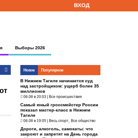
ВХОД
я
Выборы 2026
Новое
Популярное
В Нижнем Тагиле начинается суд
над застройщиком: ущерб более 35
ют
миллионов
06.08 в 20:03
|
Все происшествия
Самый юный гроссмейстер России
показал мастер-класс в Нижнем
Тагиле
,
06.08 в 19:05
|
Весь спорт
Все общество
Дороги, алкоголь, самокаты: что
закроют и запретят на День города