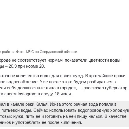
 работы. Фото: МЧС по Свердловской области
городе не соответствует нормам: показатели цветности воды
ды – 20,9 при норме 20.
точное количество воды для своих нужд. В кратчайшие сроки
ое водоснабжение. Уже после этого будем разбираться в
ели себя должностные лица в городе», — рассказал губернатор
 своем Instagram в среду, 18 июля.
л в канале реки Калья. Из-за этого речная вода попала в
о питьевой воды. Сейчас использовать водопроводную холодну
овых нужд, пить её и готовить на ней пищу нельзя. В качестве
иков и употреблять её после кипячения.