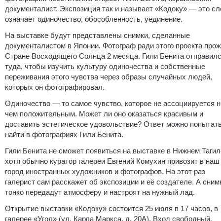
документалист. Экспозиция так и называет «Кодоку» — это сл
означает одиночество, обособленность, уединение.
На выставке будут представлены снимки, сделанные
документалистом в Японии. Фотограф ради этого проекта прож
Стране Восходящего Солнца 2 месяца. Гили Бенита отправил
туда, чтобы изучить культуру одиночества и собственные
переживания этого чувства через образы случайных людей,
которых он фотографировал.
Одиночество — то самое чувство, которое не ассоциируется н
чем положительным. Может ли оно оказаться красивым и
доставить эстетическое удовольствие? Ответ можно попытат
найти в фотографиях Гили Бенита.
Гили Бенита не сможет появиться на выставке в Нижнем Тагил
хотя обычно куратор галереи Евгений Комухин привозит в наш
город иностранных художников и фотографов. На этот раз
галерист сам расскажет об экспозиции и её создателе. А сним
тонко передадут атмосферу и настроят на нужный лад.
Открытие выставки «Кодоку» состоится 25 июля в 17 часов, в
галерее «Угол» (ул. Карла Маркса, д. 20А). Вход свободный.