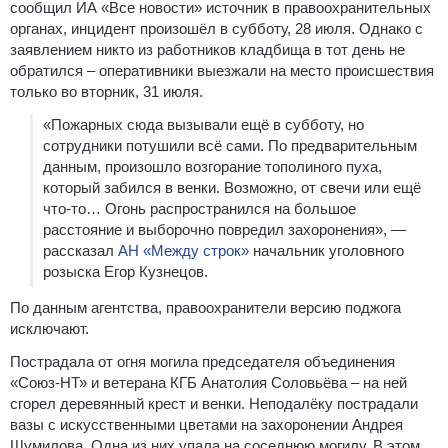
сообщил ИА «Все новости» источник в правоохранительных
органах, инцидент произошёл в субботу, 28 июля. Однако с
заявлением никто из работников кладбища в тот день не
обратился – оперативники выезжали на место происшествия
только во вторник, 31 июля.
«Пожарных сюда вызывали ещё в субботу, но
сотрудники потушили всё сами. По предварительным
данным, произошло возгорание тополиного пуха,
который забился в венки. Возможно, от свечи или ещё
что-то… Огонь распространился на большое
расстояние и выборочно повредил захоронения», —
рассказал
АН «Между строк»
начальник уголовного
розыска Егор Кузнецов.
По данным агентства, правоохранители версию поджога
исключают.
Пострадала от огня могила председателя объединения
«Союз-НТ» и ветерана КГБ Анатолия Соловьёва – на ней
сгорел деревянный крест и венки. Неподалёку пострадали
вазы с искусственными цветами на захоронении Андрея
Шумилова. Одна из них упала на соседнюю могилу. В этом