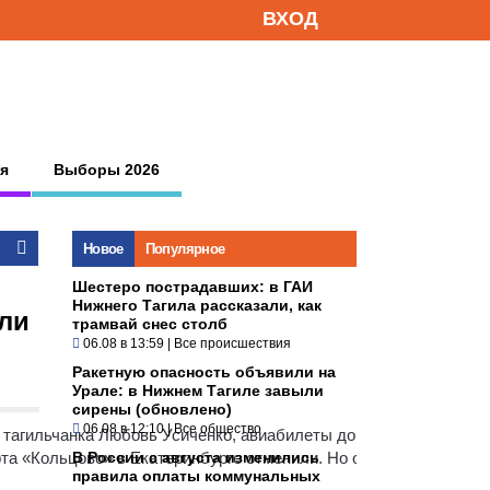
ВХОД
я
Выборы 2026
Новое
Популярное
Шестеро пострадавших: в ГАИ
Нижнего Тагила рассказали, как
гли
трамвай снес столб
06.08 в 13:59
|
Все происшествия
Ракетную опасность объявили на
Урале: в Нижнем Тагиле завыли
сирены (обновлено)
06.08 в 12:10
|
Все общество
» тагильчанка Любовь Усиченко, авиабилеты до Манилы с перес
рта «Кольцово» в Екатеринбурге отменили. Но об этом, по слова
В России с августа изменились
правила оплаты коммунальных