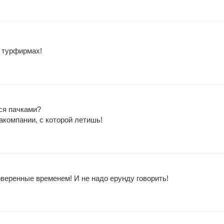
 турфирмах!
ся пачками?
акомпании, с которой летишь!
оверенные временем! И не надо ерунду говорить!