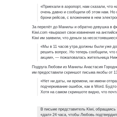
«Приехали в аэропорт, нам сказали, что 
очень давно и сообщили об этом нам. Но
брони рейсов, с вложением в нем электр
За перелёт до Манилы и обратно девушка в фе
Kiwi.com «выразил свои извинения на английс
Kiwi им заявили, что деньги за несостоявшиес
«Мы в 11 часов утра должны были уже дол
решить вопрос. Но теперь сообщили, что 
акции», — пожаловалась жительница Ниж
Подруга Любови из Манилы Анастасия Городнов
им предоставили скриншот письма якобы от 13
«Нет ни даты, ни времени, ни имени отпр
подчеркивание ошибок, как в Word. Будто
Хотя на самом скриншоте видно, что почт
В письме представитель Kiwi, обращаясь 
«дал» 24 часа, чтобы Любовь подтвердила