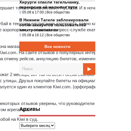
Хирурги спасли тагильчанку,
перекроив её желчные пути
ршает только авиакомпания FlyDubai. И в ночь, когда тагильчан
05.08 в 17:00
|
Все общество
В Нижнем Тагиле заблокировали
бай в текущем расписании аэропорта, равно как и рейсов в Ман
сотни аккаунтов пользователей
е аэропорта», — отметили в пресс-службе екатеринбургского
электросамокатов
05.08 в 16:12
|
Все общество
ефона магазина ошейников. Журналисту ИА «Все новости» там
Все новости
iwi.com. На сайте отзывов о популярных интернет-ресурсах на 
а отмену рейсов, аннуляцию билетов, изменение цен во время
жат 2 месяца, вот так по всей России сколько денег собирается 
 с улицы, Друзья покупайте билеты на официальных сайтах
луется один из клиентов Kiwi.com. (орфография и пунктуация
некоторых отзывов уверены, что руководители Kiwi намеренно 
Архивы
ом агрегатора.
бой на Kiwi в суд.
Архивы