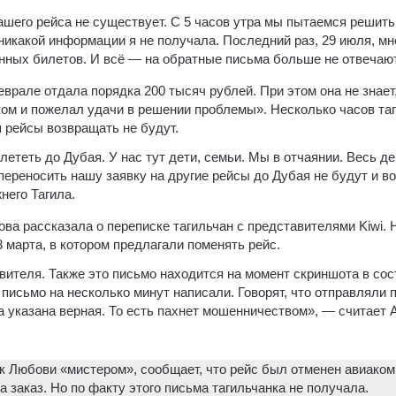
нашего рейса не существует. С 5 часов утра мы пытаемся решить
 никакой информации я не получала. Последний раз, 29 июля, м
онных билетов. И всё — на обратные письма больше не отвечаю
врале отдала порядка 200 тысяч рублей. При этом она не знает
ком и пожелал удачи в решении проблемы». Несколько часов та
я рейсы возвращать не будут.
ететь до Дубая. У нас тут дети, семьи. Мы в отчаянии. Весь д
переносить нашу заявку на другие рейсы до Дубая не будут и в
него Тагила.
а рассказала о переписке тагильчан с представителями Kiwi. 
 марта, в котором предлагали поменять рейс.
авителя. Также это письмо находится на момент скриншота в сос
 письмо на несколько минут написали. Говорят, что отправляли
а указана верная. То есть пахнет мошенничеством», — считает 
к Любови «мистером», сообщает, что рейс был отменен авиакомп
 заказ. Но по факту этого письма тагильчанка не получала.