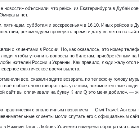
 новости» объяснили, что рейсы из Екатеринбурга в Дубай сове
 Эмираты нет.
 пятницам, субботам и воскресеньям в 16.10. Иных рейсов в Ду
шествия, рекомендуем проверять время и дату вылетов на сайт
связи с клиентами в России. Но, как оказалось, это номер тел
и люди, чтобы уточнить вопросы по билетам, приобретённым на K
лобы жителей России и Украины. Как правило, люди жалуются н
 неверное фактическое время вылета.
отменили все, сказали ждите возврата, по телефону голову муры
 твоё любое слово говорят щас уточним, некомпетентные люди
й сайт вы оплачивали на букву К или Q это меня добило», — жа
в практически с аналогичным названием — Qiwi Travel. Авторы 
 невнимательные клиенты могли спутать его с официальным сайт
о в Нижний Тагил. Любовь Усиченко намерена обращаться с жало