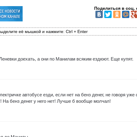
Поделиться в соц. 
ыделите её мышкой и нажмите: Ctrl + Enter
 Леневки доехать, а они по Манилам всяким ездюют. Еще купят.
лектричке автобусе езди, если нет на бенз денег, не говоря уже 
 На бенз денег у него нет! Лучше б вообще молчал!
ся до Манилы.