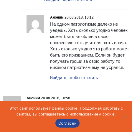
Аноним
20.08.2018, 10:12
На одном патриотизме далеко не
уедешь. Хоть сколько угодно человек
может быть влюблен в свою
профессию хоть учителя, хоть врача.
Хоть сколько угодно эта работа может
быть его призванием. Если он будет
получать гроши за свою работу то
никакой патриотизм ему не усрался.
Войдите, чтобы ответить
Аноним
20.08.2018, 10:58
Надзорные надо хорошо почистить. 10 кротов /
Этот сайт использует файлы cookie. Продолжая работать с
как сказал Мальцев / испакастят всю страну.
сайтом, вы соглашаетесь с использованием cookie.
Войдите, чтобы ответить
Согласен