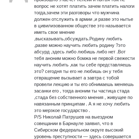
вопрос не хотят платить зачем платить налоги
тогда,зачем эти разговоры что мужчина
должен отслужить в армии ,и разве это нытье
в цивилизованном обществе это называется
иметь свое мнение
,высказывать,обсуждать.Родину любить
,разве можно научить любить родину ?это
абсурд ,здесь либо любишь либо нет .Вот
тебя аноним можно бомжа не первой свежести
научить любить ,как ты себе представляешь
это? сегодня ты его не любишь он у тебя
отвращение вызывает а завтра с тобой
провели лекцию и ты его обнимаешь меняешь
засанки его , тогда аноним ты частица стада
,стада без собственного мнения , живущее по
навязанным принципам . А я не хочу любить
это мерзкое государство .
P/S Николай Патрушев на выездном
совещании в Барнауле заявил, что в
Сибирском федеральном округе высокий
уровень преступности — здесь совершается