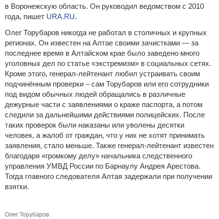
в Воронежскую область.
Он руководил ведомством с 2010
года, пишет
URA.RU
.
Олег Торубаров никогда не работал в столичных и крупных
регионах. Он известен на Алтае своими зачистками — за
последнее время в Алтайском крае было заведено много
уголовных дел по статье «экстремизм» в социальных сетях.
Кроме этого, генерал-лейтенант любил устраивать своим
подчинённым проверки – сам Торубаров или его сотрудники
под видом обычных людей обращались в различные
дежурные части с заявлениями о краже паспорта, а потом
следили за дальнейшими действиями полицейских. После
таких проверок были наказаны или уволены десятки
человек, а жалоб от граждан, что у них не хотят принимать
заявления, стало меньше. Также генерал-лейтенант известен
благодаря «громкому делу» начальника следственного
управления УМВД России по Барнаулу Андрея Арестова.
Тогда главного следователя Алтая задержали при получении
взятки.
Олег Торубаров