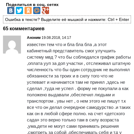
Поделиться в соц. сетях
Ошибка в тексте? Выделите её мышкой и нажмите: Ctrl + Enter
65 комментариев
Аноним
19.08.2018, 14:17
известен тем что и бла бла бла ,а этот
кабинетный представитель смог улучшить
систему мвд ? что бы соблюдался график работы
,оплата ууп за доп участки , отслеживал штатную
численность что бы один сотрудник не выполнял
обязанности за троих и в силу того что не
успевает и начинается там не принял ,здесь не
сделал ,туда не успел . форму не покупали а как
положено выдавали ,обеспечил людьми и
транспортом . увы нет , о нем этого не пишут т.к
все что он делал очередное самодурство .и таких
как он в любой сфере полно. на счет «детского
сада» это верно только там в силу возраста
,ума,дети не могут сами принимать решения
,смотреть за собой ,обеспечивать себя и тд у