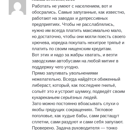
Работать не умеют с населением, вот и
oбocpaлись. Самые запуганные, как известно,
работают на заводах и депрессивных
предприятиях. Чтобы не расслаблялись,
нужно им всегда платить максимально мало,
но достаточно, чтобы они могли поесть своего
хрючева, изредка покупать нехитрое тряпьё и
платить по своим нищенским кредитам.
Вот этих и надо за жабры хватать, и везти
заводскими автобусами на любой митинг в
поддержку чего угодно.
Прямо запугивать увольнениями
нежелательно. Всегда найдётся обиженный
либераст, который, как последнее гнильё,
сольёт это и устроит шумиху, подведёт своим
кукареканьем серьёзных людей.
Зато можно постоянно вбоасывать слухи о
якобы грядущих сокращениях. Тягловое
поголовье, как худые бабы, сами растащут
сплетни, сами раздуют и сами себя запугают.
Проверено. Задача руководителя — тонко