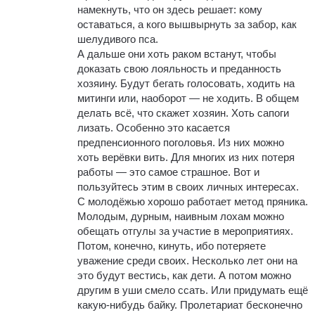
намекнуть, что он здесь решает: кому
оставаться, а кого вышвырнуть за забор, как
шелудивого пса.
А дальше они хоть раком встанут, чтобы
доказать свою лояльность и преданность
хозяину. Будут бегать голосовать, ходить на
митинги или, наоборот — не ходить. В общем
делать всё, что скажет хозяин. Хоть сапоги
лизать. Особенно это касается
предпенсионного поголовья. Из них можно
хоть верёвки вить. Для многих из них потеря
работы — это самое страшное. Вот и
пользуйтесь этим в своих личных интересах.
С молодёжью хорошо работает метод пряника.
Молодым, дурным, наивным лохам можно
обещать отгулы за участие в мероприятиях.
Потом, конечно, кинуть, ибо потеряете
уважение среди своих. Несколько лет они на
это будут вестись, как дети. А потом можно
другим в уши смело ccaть. Или придумать ещё
какую-нибудь байку. Пролетариат бесконечно