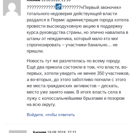
Аноним
19.08.2018, 21:16
????????????‍
????????«Первый звоночек»
тотального недоверия действующей власти
раздался в Перми: администрация города хотела
провести высокодуховную акцию в поддержку
курса руководства страны, но эпично навалила в
штаны от нежданчика, который мало кто мог
спрогнозировать – участники банально… не
пришли.
Новость тут же разлетелась по всему городу.
Ещё два прикола состояли в том, что власти, во-
первых, хотели увидеть не менее 350 участников,
а во-вторых, до этого заботливо погнали с этого
же места гражданских активистов – дескать,
место уже занято нами. В итоге власть села в
лужу с колоссальнейшими брызгами и позором
на всю округу.
Войдите, чтобы ответить
Аноним
19.08.2018, 22:21