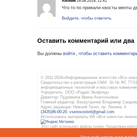
Аноним
26.08.2018, 22:41
Что то по прижали хвосты менты дво
Войдите, чтобы ответить
Оставить комментарий или два
Вы должны
войти , чтобы оставить комментар
© 2011-2026«Информационное агентство «Все ново
Свидетельство о регистрации СМИ: Эл № ФС 77-516
информационных технологий и массовых коммуник
Учредитель: ООО «Радио-Экофонд»
Директор: Пудовкина Ирина Анатольевна
Главный редактор: Вахрутдинов Владимир Саидов
Адрес редакции: Нижний Тагил, пр. Ленина, 4.
(3435)96-00-20
,
vsenovostint@gmail.com
Использовать материалы ИА «Все новости» можно 
Этот сайт использует файлы cookie. Продолжая работ
конфиденциальности
и
Соглашение об обработке пе