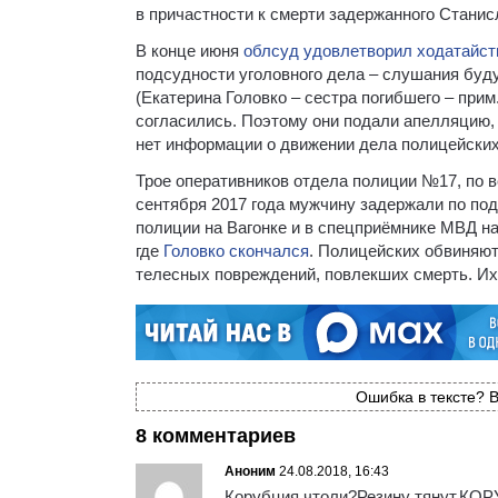
в причастности к смерти задержанного Станис
В конце июня
облсуд удовлетворил ходатайст
подсудности уголовного дела – слушания буд
(Екатерина Головко – сестра погибшего – при
согласились. Поэтому они подали апелляцию, 
нет информации о движении дела полицейских
Трое оперативников отдела полиции №17, по в
сентября 2017 года мужчину задержали по по
полиции на Вагонке и в спецприёмнике МВД на
где
Головко скончался
. Полицейских обвиняю
телесных повреждений, повлекших смерть. Их 
Ошибка в тексте? В
8 комментариев
Аноним
24.08.2018, 16:43
Корубция чтоли?Резину тянут.К