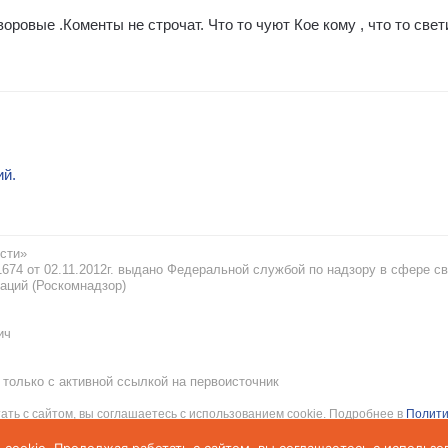
ровые .Коменты не строчат. Что то чуют Кое кому , что то свети
ий.
сти»
74 от 02.11.2012г. выдано Федеральной службой по надзору в сфере св
аций (Роскомнадзор)
ич
только с активной ссылкой на первоисточник
ать с сайтом, вы соглашаетесь с использованием cookie. Подробнее в
Полити
рсональных данных