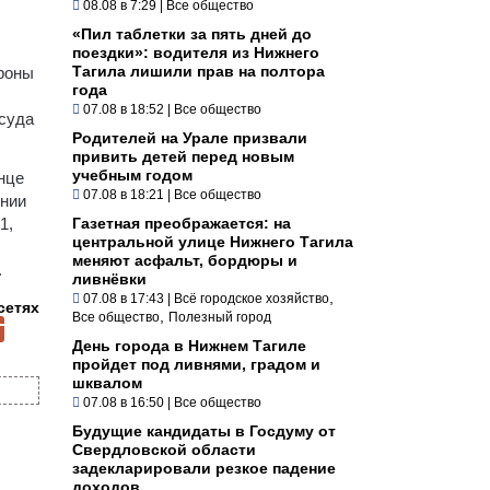
08.08 в 7:29
|
Все общество
«Пил таблетки за пять дней до
поездки»: водителя из Нижнего
Тагила лишили прав на полтора
ороны
года
07.08 в 18:52
|
Все общество
йсуда
Родителей на Урале призвали
привить детей перед новым
учебным годом
нце
07.08 в 18:21
|
Все общество
ении
1,
Газетная преображается: на
центральной улице Нижнего Тагила
меняют асфальт, бордюры и
.
ливнёвки
,
07.08 в 17:43
|
Всё городское хозяйство
сетях
,
Все общество
Полезный город
День города в Нижнем Тагиле
пройдет под ливнями, градом и
шквалом
07.08 в 16:50
|
Все общество
Будущие кандидаты в Госдуму от
Свердловской области
задекларировали резкое падение
доходов