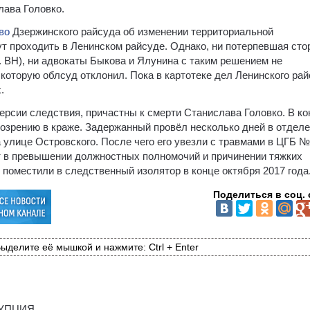
лава Головко.
во
Дзержинского райсуда об изменении территориальной
ут проходить в Ленинском райсуде. Однако, ни потерпевшая ст
м. ВН), ни адвокаты Быкова и Ялунина с таким решением не
которую облсуд отклонил. Пока в картотеке дел Ленинского ра
.
ерсии следствия, причастны к смерти Станислава Головко. В ко
дозрению в краже. Задержанный провёл несколько дней в отдел
 улице Островского. После чего его увезли с травмами в ЦГБ №
т в превышении должностных полномочий и причинении тяжких
поместили в следственный изолятор в конце октября 2017 года
Поделиться в соц. 
ыделите её мышкой и нажмите: Ctrl + Enter
ОРУПЦИЯ