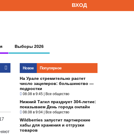
ВХОД
я
Выборы 2026
Новое
Популярное
На Урале стремительно растет
число зацеперов: большинство —
подростки
08.08 в 9:45
|
Все общество
Нижний Тагил празднует 304-летие:
показываем День города онлайн
08.08 в 9:04
|
Все общество
17
Wildberries запустит партнерские
хабы для хранения и отгрузки
товаров
иняют