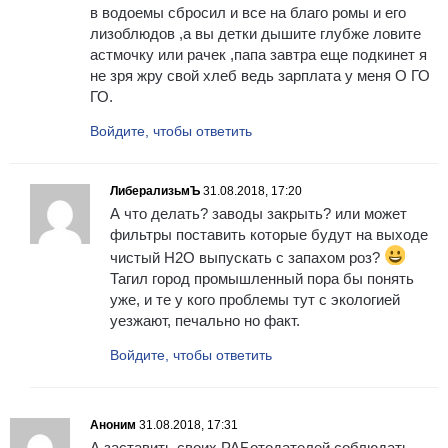
в водоемы сбросил и все на благо ромы и его
лизоблюдов ,а вы детки дышите глубже ловите
астмочку или рачек ,папа завтра еще подкинет я
не зря жру свой хлеб ведь зарплата у меня О ГО
ГО.
Войдите, чтобы ответить
ЛиберализьмЪ
31.08.2018, 17:20
А что делать? заводы закрыть? или может
фильтры поставить которые будут на выходе
чистый Н2О выпускать с запахом роз?
Тагил город промышленный пора бы понять
уже, и те у кого проблемы тут с экологией
уезжают, печально но факт.
Войдите, чтобы ответить
Аноним
31.08.2018, 17:31
А заставить своих РАБотодателей соблюдать