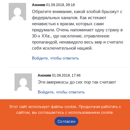
Аноним
01.09.2018, 09:18
Обратите внимание, какой злобой брызжут с
федеральных каналов. Как истекают
ненавистью к врагам, которых сами
придумали. Очень напоминает одну страну в
30-х ХХв., где население, отравленное
пропагандой, ненавидело весь мир и считало
себя исключительной нацией.
Войдите, чтобы ответить
Аноним
01.09.2018, 17:46
Эти америкосы до сих пор так считают
Войдите, чтобы ответить
Этот сайт использует файлы cookie. Продолжая работать с
Аноним
04.09.2018, 20:52
сайтом, вы соглашаетесь с использованием cookie.
Да это точно.Особенно Жириновский
Согласен
который готов не то чтоб послать.Так еще и
всех врагов своих убить,да еще их