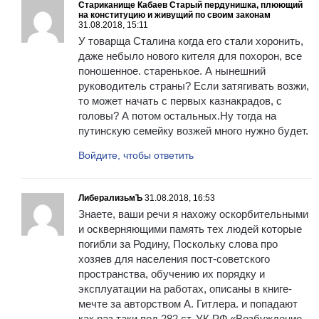
Стариканище Кабаев Старый пердунишка, плюющий
на конституцию и живущий по своим законам
31.08.2018, 15:11
У товарща Сталина когда его стали хоронить,
даже небыло нового кителя для похорон, все
поношенное. старенькое. А нынешний
руководитель страны? Если затягивать возжи,
то может начать с первых казнакрадов, с
головы? А потом остальных.Ну тогда на
путинскую семейку возжей много нужно будет.
Войдите, чтобы ответить
ЛиберализьмЪ
31.08.2018, 16:53
Знаете, ваши речи я нахожу оскорбительными
и оскверняющими память тех людей которые
погибли за Родину, Поскольку слова про
хозяев для населения пост-советского
пространства, обучению их порядку и
эксплуатации на работах, описаны в книге-
мечте за авторством А. Гитлера. и попадают
как раз таки под 282 ст. УК РФ «Возбуждение