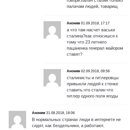
говори.палач сталин только
палачам людей, товарищ
Аноним
01.09.2018, 17:17
а что там насчет васьки
сталина?как относишся к
тому что 23 летнего
пацаненка генерал майором
ставят?
Аноним
02.09.2018, 09:58
сталинисты и гитлеровцы
привыкли людей к стенке
ставить.что сталин что
гитлер одного поля ягоды
Аноним
31.08.2018, 18:06
В нормальных странах люди в интернете не
сидят, как бездельники, а работают.