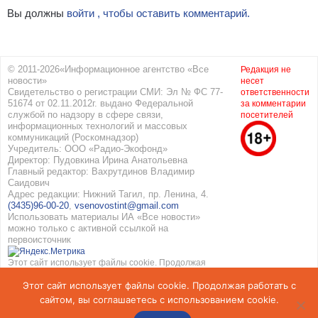
Вы должны
войти , чтобы оставить комментарий.
© 2011-2026«Информационное агентство «Все
Редакция не
новости»
несет
Свидетельство о регистрации СМИ: Эл № ФС 77-
ответственности
51674 от 02.11.2012г. выдано Федеральной
за комментарии
службой по надзору в сфере связи,
посетителей
информационных технологий и массовых
коммуникаций (Роскомнадзор)
Учредитель: ООО «Радио-Экофонд»
Директор: Пудовкина Ирина Анатольевна
Главный редактор: Вахрутдинов Владимир
Саидович
Адрес редакции: Нижний Тагил, пр. Ленина, 4.
(3435)96-00-20
,
vsenovostint@gmail.com
Использовать материалы ИА «Все новости»
можно только с активной ссылкой на
первоисточник
Этот сайт использует файлы cookie. Продолжая
работать с сайтом, вы соглашаетесь с
Этот сайт использует файлы cookie. Продолжая работать с
использованием cookie. Подробнее в
Политике
конфиденциальности
и
Соглашение об обработке
сайтом, вы соглашаетесь с использованием cookie.
персональных данных