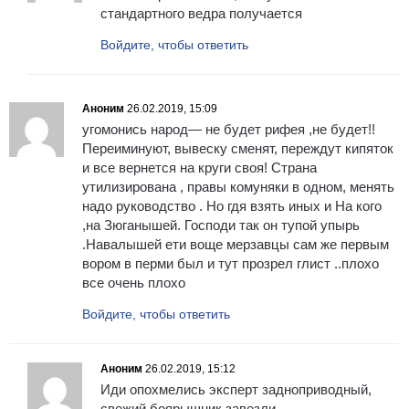
стандартного ведра получается
Войдите, чтобы ответить
Аноним
26.02.2019, 15:09
угомонись народ— не будет рифея ,не будет!!
Переиминуют, вывеску сменят, переждут кипяток
и все вернется на круги своя! Страна
утилизирована , правы комуняки в одном, менять
надо руководство . Но гдя взять иных и На кого
,на Зюганышей. Господи так он тупой упырь
.Навалышей ети воще мерзавцы сам же первым
вором в перми был и тут прозрел глист ..плохо
все очень плохо
Войдите, чтобы ответить
Аноним
26.02.2019, 15:12
Иди опохмелись эксперт задноприводный,
свежий боярышник завезли.