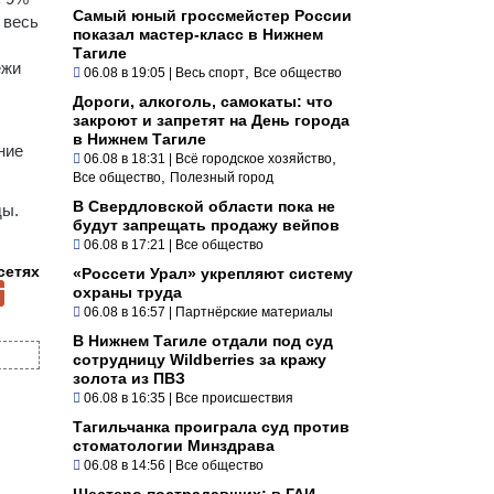
Самый юный гроссмейстер России
 весь
показал мастер-класс в Нижнем
Тагиле
ежи
,
06.08 в 19:05
|
Весь спорт
Все общество
Дороги, алкоголь, самокаты: что
закроют и запретят на День города
в Нижнем Тагиле
ние
,
06.08 в 18:31
|
Всё городское хозяйство
,
Все общество
Полезный город
В Свердловской области пока не
ды.
будут запрещать продажу вейпов
06.08 в 17:21
|
Все общество
сетях
«Россети Урал» укрепляют систему
охраны труда
06.08 в 16:57
|
Партнёрские материалы
В Нижнем Тагиле отдали под суд
сотрудницу Wildberries за кражу
золота из ПВЗ
06.08 в 16:35
|
Все происшествия
Тагильчанка проиграла суд против
стоматологии Минздрава
06.08 в 14:56
|
Все общество
Шестеро пострадавших: в ГАИ