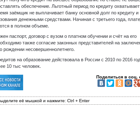
ставлять обеспечение. Льготный период по кредиту охватывает
ремя заёмщик не выплачивает банку основной долг по кредиту и
ьзования денежными средствами. Начиная с третьего года, плат
ются в полном объеме.
н паспорт, договор с вузом о платном обучении и счёт на его
необходимо также согласие законных представителей на заключе
о о рождении несовершеннолетнего.
едитов на образование действовала в России с 2010 по 2016 го
ее 10 тыс человек.
Поделиться в соц. 
ыделите её мышкой и нажмите: Ctrl + Enter