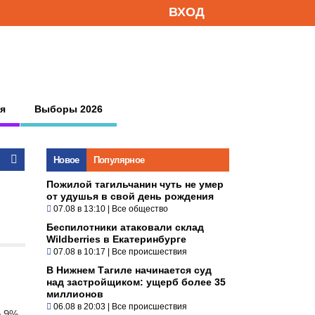
ВХОД
я
Выборы 2026
Новое
Популярное
Пожилой тагильчанин чуть не умер
от удушья в свой день рождения
07.08 в 13:10
|
Все общество
Беспилотники атаковали склад
Wildberries в Екатеринбурге
07.08 в 10:17
|
Все происшествия
В Нижнем Тагиле начинается суд
над застройщиком: ущерб более 35
миллионов
06.08 в 20:03
|
Все происшествия
е 9%