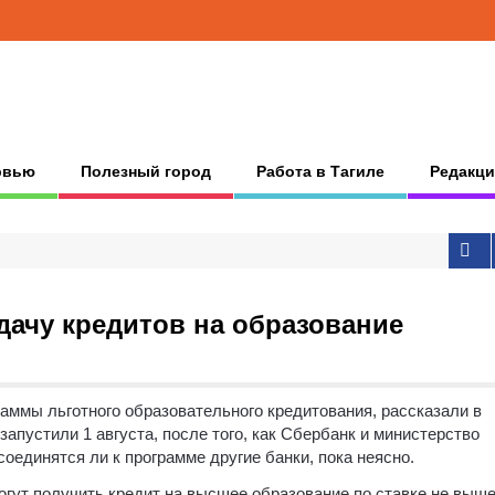
рвью
Полезный город
Работа в Тагиле
Редакци
ачу кредитов на образование
аммы льготного образовательного кредитования, рассказали в
запустили 1 августа
, после того, как Сбербанк и министерство
единятся ли к программе другие банки, пока неясно.
огут получить кредит на высшее образование по ставке не выш