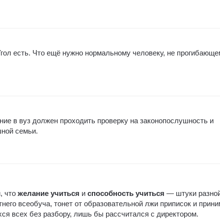
Угол есть. Что ещё нужно нормальному человеку, не прогибающ
ние в вуз должен проходить проверку на законопослушность и
ной семьи.
, что
желание учиться
и
способность учиться
— штуки разно
тнего всеобуча, тонет от образовательной лжи приписок и прин
хся всех без разбору, лишь бы рассчитался с директором.