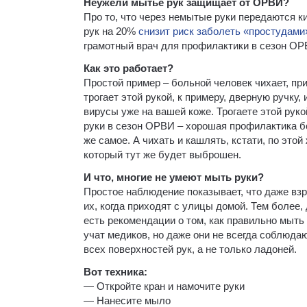
Неужели мытьё рук защищает от ОРВИ?
Про то, что через немытые руки передаются к
рук на 20%
снизит риск заболеть «простудами
грамотный врач для профилактики в сезон ОРВ
Как это работает?
Простой пример – больной человек чихает, пр
трогает этой рукой, к примеру, дверную ручку,
вирусы уже на вашей коже. Трогаете этой рук
руки в сезон ОРВИ – хорошая профилактика бол
же самое. А чихать и кашлять, кстати, по этой
который тут же будет выброшен.
И что, многие не умеют мыть руки?
Простое наблюдение показывает, что даже взр
их, когда приходят с улицы домой. Тем более,
есть рекомендации о том, как правильно мыть
учат медиков, но даже они не всегда соблюда
всех поверхностей рук, а не только ладоней.
Вот техника:
— Откройте кран и намочите руки
— Нанесите мыло