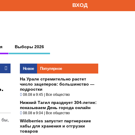
ВХОД
я
Выборы 2026
Новое
Популярное
На Урале стремительно растет
число зацеперов: большинство —
.
подростки
08.08 в 9:45
|
Все общество
Нижний Тагил празднует 304-летие:
показываем День города онлайн
08.08 в 9:04
|
Все общество
 бы,
Wildberries запустит партнерские
хабы для хранения и отгрузки
товаров