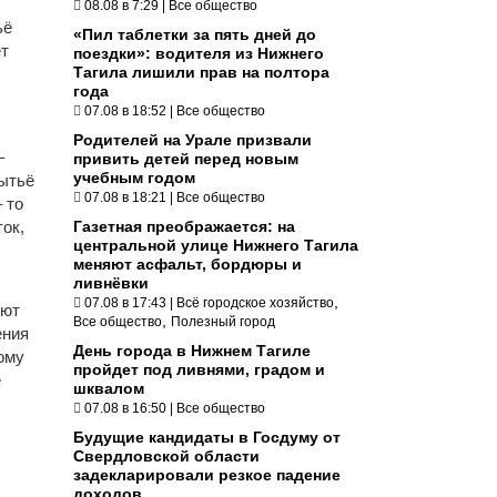
08.08 в 7:29
|
Все общество
ьё
«Пил таблетки за пять дней до
ет
поездки»: водителя из Нижнего
Тагила лишили прав на полтора
года
07.08 в 18:52
|
Все общество
Родителей на Урале призвали
–
привить детей перед новым
учебным годом
мытьё
07.08 в 18:21
|
Все общество
 то
ток,
Газетная преображается: на
центральной улице Нижнего Тагила
меняют асфальт, бордюры и
ливнёвки
,
07.08 в 17:43
|
Всё городское хозяйство
оют
,
Все общество
Полезный город
ения
День города в Нижнем Тагиле
ому
пройдет под ливнями, градом и
е
шквалом
07.08 в 16:50
|
Все общество
Будущие кандидаты в Госдуму от
Свердловской области
задекларировали резкое падение
доходов