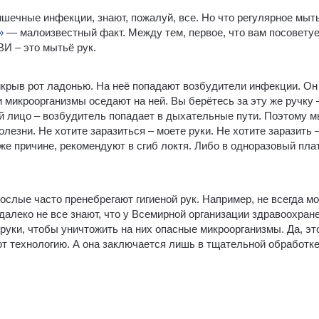
ишечные инфекции, знают, пожалуй, все. Но что регулярное мыт
»
— малоизвестный факт. Между тем, первое, что вам посовету
И – это мытьё рук.
икрыв рот ладонью. На неё попадают возбудители инфекции. Он
 и микроорганизмы оседают на ней. Вы берётесь за эту же ручку 
ой лицо – возбудитель попадает в дыхательные пути. Поэтому 
езни. Не хотите заразиться – моете руки. Не хотите заразить –
 же причине, рекомендуют в сгиб локтя. Либо в одноразовый пла
ослые часто пренебрегают гигиеной рук. Например, не всегда м
 далеко не все знают, что у Всемирной организации здравоохран
 руки, чтобы уничтожить на них опасные микроорганизмы. Да, эт
ют технологию. А она заключается лишь в тщательной обработк