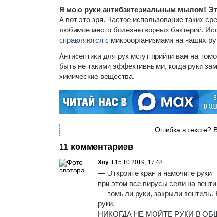
Я мою руки антибактериальным мылом! Эт
А вот это зря. Частое использование таких ср
любимое место болезнетворных бактерий. Ис
справляются
с микроорганизмами на наших ру
Антисептики для рук могут прийти вам на помощ
быть не такими эффективными, когда руки зам
химические вещества.
Ошибка в тексте? В
11 комментариев
Xoy_I
15.10.2019, 17:48
— Откройте кран и намочите руки
при этом все вирусы сели на венти
— помыли руки, закрыли вентиль. 
руки.
НИКОГДА НЕ МОЙТЕ РУКИ В О