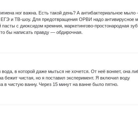
гигиена ног важна. Есть такой день? А антибактериальное мыло
я ЕГЭ и ТВ-шоу. Для предотвращения ОРВИ надо антивирусное 
й пасты с диоксидом кремния, маркетингово-простонародная зу
, что бы написать правду — обдирочная.
 вода, в которой даже мыться не хочется. От неё воняет, она ли
на бежит чистая, но я поставил эксперимент. Я включил воду
ла в чистую ванну. Через 15 минут на ванне было пятно.