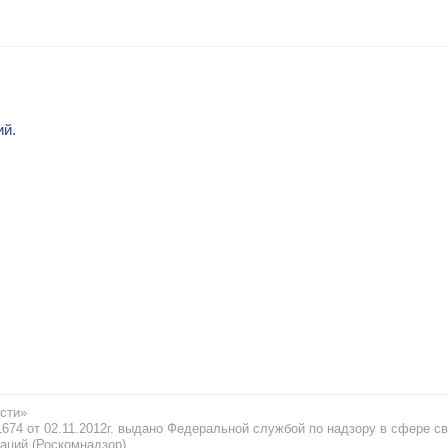
ий.
сти»
74 от 02.11.2012г. выдано Федеральной службой по надзору в сфере св
аций (Роскомнадзор)