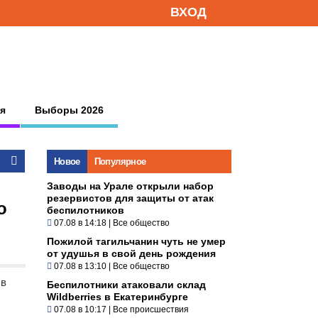
ВХОД
я
Выборы 2026
Новое
Популярное
Заводы на Урале открыли набор
резервистов для защиты от атак
о
беспилотников
07.08 в 14:18
|
Все общество
Пожилой тагильчанин чуть не умер
от удушья в свой день рождения
07.08 в 13:10
|
Все общество
 в
Беспилотники атаковали склад
Wildberries в Екатеринбурге
07.08 в 10:17
|
Все происшествия