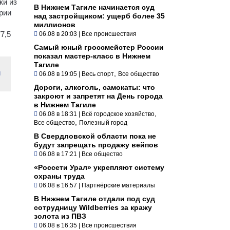
ки из
В Нижнем Тагиле начинается суд
рии
над застройщиком: ущерб более 35
миллионов
7,5
06.08 в 20:03
|
Все происшествия
Самый юный гроссмейстер России
показал мастер-класс в Нижнем
Тагиле
и
,
06.08 в 19:05
|
Весь спорт
Все общество
Дороги, алкоголь, самокаты: что
закроют и запретят на День города
в Нижнем Тагиле
,
06.08 в 18:31
|
Всё городское хозяйство
,
Все общество
Полезный город
В Свердловской области пока не
будут запрещать продажу вейпов
06.08 в 17:21
|
Все общество
«Россети Урал» укрепляют систему
охраны труда
06.08 в 16:57
|
Партнёрские материалы
В Нижнем Тагиле отдали под суд
сотрудницу Wildberries за кражу
золота из ПВЗ
06.08 в 16:35
|
Все происшествия