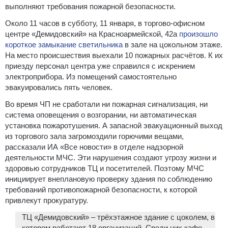
выполняют требования пожарной безопасности.
Около 11 часов в субботу, 11 января, в торгово-офисном
центре «Демидовский» на Красноармейской, 42а
произошло
короткое замыкание светильника
в зале на цокольном этаже.
На место происшествия выехали 10 пожарных расчётов. К их
приезду персонал центра уже справился с искрением
электроприбора. Из помещений самостоятельно
эвакуировались пять человек.
Во время ЧП не сработали ни пожарная сигнализация, ни
система оповещения о возгорании, ни автоматическая
установка пожаротушения. А запасной эвакуационный выход
из торгового зала загромоздили горючими вещами,
рассказали ИА «Все новости» в отделе надзорной
деятельности МЧС. Эти нарушения создают угрозу жизни и
здоровью сотрудников ТЦ и посетителей. Поэтому МЧС
инициирует внеплановую проверку здания по соблюдению
требований противопожарной безопасности, к которой
привлекут прокуратуру.
ТЦ «Демидовский» – трёхэтажное здание с цоколем, в
котором работают 18 организаций. Среди них кафе,