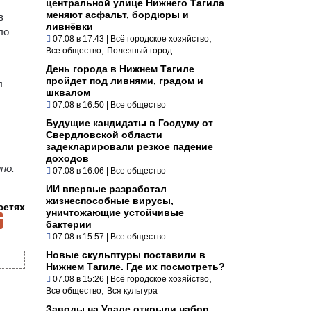
центральной улице Нижнего Тагила
меняют асфальт, бордюры и
в
ливнёвки
ло
,
07.08 в 17:43
|
Всё городское хозяйство
,
Все общество
Полезный город
День города в Нижнем Тагиле
пройдет под ливнями, градом и
л
шквалом
07.08 в 16:50
|
Все общество
Будущие кандидаты в Госдуму от
Свердловской области
задекларировали резкое падение
доходов
но.
07.08 в 16:06
|
Все общество
ИИ впервые разработал
жизнеспособные вирусы,
сетях
уничтожающие устойчивые
бактерии
07.08 в 15:57
|
Все общество
Новые скульптуры поставили в
Нижнем Тагиле. Где их посмотреть?
,
07.08 в 15:26
|
Всё городское хозяйство
,
Все общество
Вся культура
Заводы на Урале открыли набор