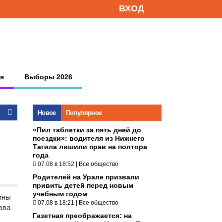
ВХОД
я
Выборы 2026
Новое
Популярное
«Пил таблетки за пять дней до
поездки»: водителя из Нижнего
Тагила лишили прав на полтора
года
07.08 в 18:52
|
Все общество
Родителей на Урале призвали
привить детей перед новым
учебным годом
ины
07.08 в 18:21
|
Все общество
ава
Газетная преображается: на