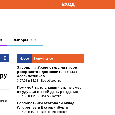
ВХОД
я
Выборы 2026
Новое
Популярное
Заводы на Урале открыли набор
резервистов для защиты от атак
иру
беспилотников
07.08 в 14:18
|
Все общество
Пожилой тагильчанин чуть не умер
от удушья в свой день рождения
07.08 в 13:10
|
Все общество
чина
Беспилотники атаковали склад
Wildberries в Екатеринбурге
07.08 в 10:17
|
Все происшествия
к