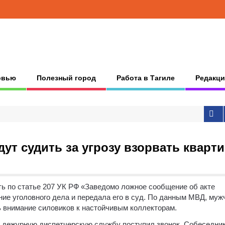
рвью
Полезный город
Работа в Тагиле
Редакци
ут судить за угрозу взорвать кварт
ть по статье 207 УК РФ «Заведомо ложное сообщение об акте
ие уголовного дела и передала его в суд. По данным МВД, муж
ь внимание силовиков к настойчивым коллекторам.
ую дежурную диспетчерскую службу поступил звонок. Собеседни