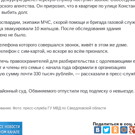
кого агентства. Он пригрозил, что в квартире по улице Конста
 выбить долг.
сгвардии, экипажи МЧС, скорой помощи и бригада газовой слу
да эвакуировали 10 жильцов. После обследования здания
ено не было.
елефона которого совершался звонок, живёт в этом же доме.
елефон с сим-картой, но вскоре во всём признался.
лечь правоохранителей для разбирательства с одолевающими е
 и члены его семьи с начала года оформили в организациях
ую сумму почти 330 тысяч рублей», — рассказали в пресс-служ
айонный суд. Обвиняемого отпустили под подписку о невыезде.
ании. Фото: пресс-служба ГУ МВД по Свердловской области
Поделиться в соц. 