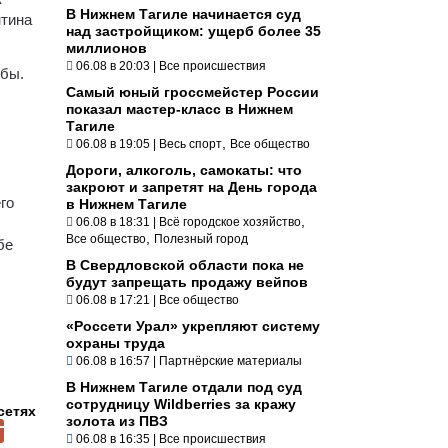
В Нижнем Тагиле начинается суд
нтина
над застройщиком: ущерб более 35
миллионов
06.08 в 20:03
|
Все происшествия
жбы.
Самый юный гроссмейстер России
показал мастер-класс в Нижнем
Тагиле
,
06.08 в 19:05
|
Весь спорт
Все общество
Дороги, алкоголь, самокаты: что
закроют и запретят на День города
го
в Нижнем Тагиле
,
06.08 в 18:31
|
Всё городское хозяйство
,
Все общество
Полезный город
бе
В Свердловской области пока не
будут запрещать продажу вейпов
06.08 в 17:21
|
Все общество
«Россети Урал» укрепляют систему
охраны труда
06.08 в 16:57
|
Партнёрские материалы
В Нижнем Тагиле отдали под суд
сотрудницу Wildberries за кражу
сетях
золота из ПВЗ
06.08 в 16:35
|
Все происшествия